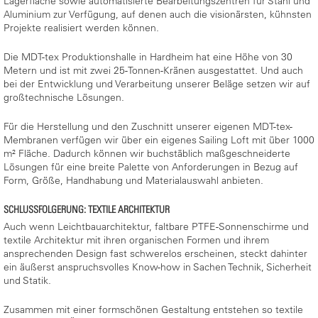
Lagerfläche sowie automatisierte Bearbeitungszentren für Stahl und
Aluminium zur Verfügung, auf denen auch die visionärsten, kühnsten
Projekte realisiert werden können.
Die MDT-tex Produktionshalle in Hardheim hat eine Höhe von 30
Metern und ist mit zwei 25-Tonnen-Kränen ausgestattet. Und auch
bei der Entwicklung und Verarbeitung unserer Beläge setzen wir auf
großtechnische Lösungen.
Für die Herstellung und den Zuschnitt unserer eigenen MDT-tex-
Membranen verfügen wir über ein eigenes Sailing Loft mit über 1000
m² Fläche. Dadurch können wir buchstäblich maßgeschneiderte
Lösungen für eine breite Palette von Anforderungen in Bezug auf
Form, Größe, Handhabung und Materialauswahl anbieten.
SCHLUSSFOLGERUNG: TEXTILE ARCHITEKTUR
Auch wenn Leichtbauarchitektur, faltbare PTFE-Sonnenschirme und
textile Architektur mit ihren organischen Formen und ihrem
ansprechenden Design fast schwerelos erscheinen, steckt dahinter
ein äußerst anspruchsvolles Know-how in Sachen Technik, Sicherheit
und Statik.
Zusammen mit einer formschönen Gestaltung entstehen so textile