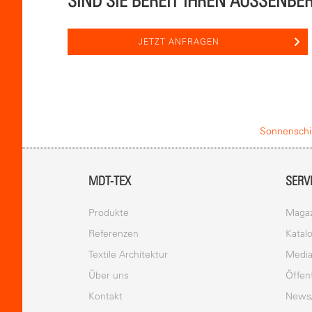
SIND SIE BEREIT IHREN AUSSENB
JETZT ANFRAGEN
Sonnensch
MDT-TEX
SERV
Produkte
Magaz
Referenzen
Katal
Textile Architektur
Media
Über uns
Öffent
Kontakt
News