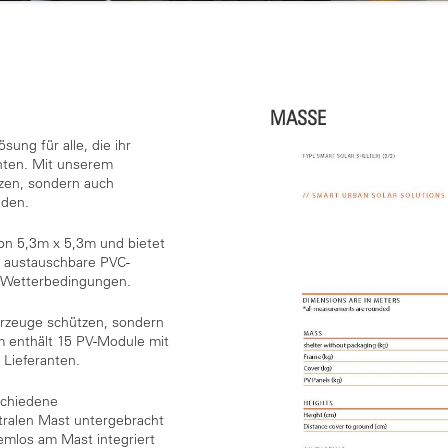
MASSE
ung für alle, die ihr
hten. Mit unserem
tzen, sondern auch
aden.
on 5,3m x 5,3m und bietet
d austauschbare PVC-
n Wetterbedingungen.
hrzeuge schützen, sondern
 enthält 15 PV-Module mit
 Lieferanten.
schiedene
tralen Mast untergebracht
mlos am Mast integriert