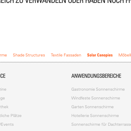
EREICH ZU VERWANDELN ODER HABEN NOCH F
Solar Canopies
irme
Shade Structures
Textile Fassaden
Möbel
ICE
ANWENDUNGSBEREICHE
ine
Gastronomie Sonnenschirme
oge
Windfeste Sonnenschirme
thek
Garten Sonnenschirme
liche Plätze
Hotellerie Sonnenschirme
/Events
Sonnenschirme für Dachterrass