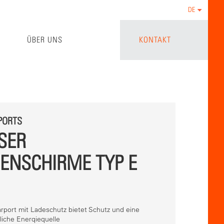
DE
ÜBER UNS
KONTAKT
PORTS
ER S
NSCHIRME TYP E X
arport mit Ladeschutz bietet Schutz und eine
iche Enerqiequelle