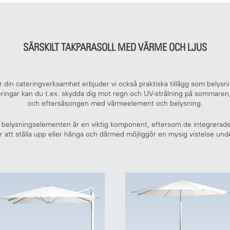
SÄRSKILT TAKPARASOLL MED VÄRME OCH LJUS
r din cateringverksamhet erbjuder vi också praktiska tillägg som belys
eringar kan du t.ex. skydda dig mot regn och UV-strålning på sommaren
och eftersäsongen med värmeelement och belysning.
t belysningselementen är en viktig komponent, eftersom de integrerade 
 att ställa upp eller hänga och därmed möjliggör en mysig vistelse und