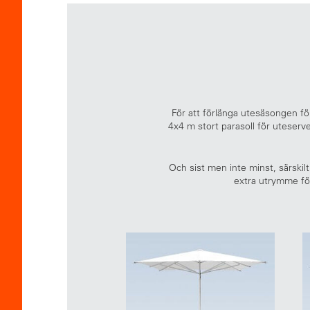
För att förlänga utesäsongen fö
4x4 m stort parasoll för uteserv
Och sist men inte minst, särskil
extra utrymme för