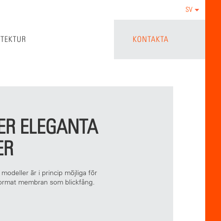
SV
ITEKTUR
KONTAKTA
DER ELEGANTA
ER
modeller är i princip möjliga för
mformat membran som blickfång.