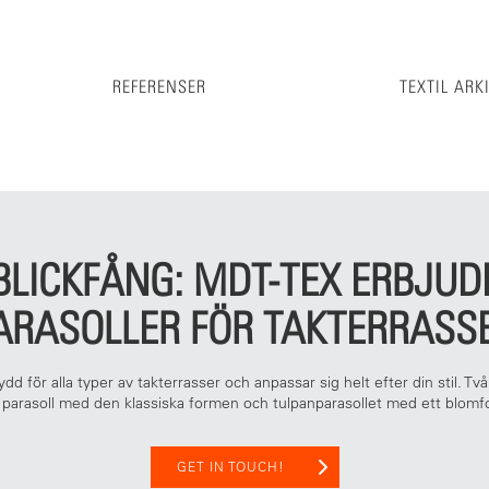
REFERENSER
TEXTIL ARK
 BLICKFÅNG: MDT-TEX ERBJU
ARASOLLER FÖR TAKTERRASS
dd för alla typer av takterrasser och anpassar sig helt efter din stil. Två 
ka parasoll med den klassiska formen och tulpanparasollet med ett blo
GET IN TOUCH!