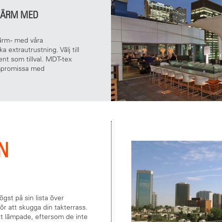
KÄRM MED
ärm - med våra
 extrautrustning. Välj till
nt som tillval. MDT-tex
ompromissa med
N
ögst på sin lista över
för att skugga din takterrass.
äst lämpade, eftersom de inte