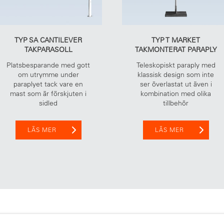
TYP SA CANTILEVER
TYP T MARKET
TAKPARASOLL
TAKMONTERAT PARAPLY
Platsbesparande med gott
Teleskopiskt paraply med
om utrymme under
klassisk design som inte
paraplyet tack vare en
ser överlastat ut även i
mast som är förskjuten i
kombination med olika
sidled
tillbehör
LÄS MER
LÄS MER