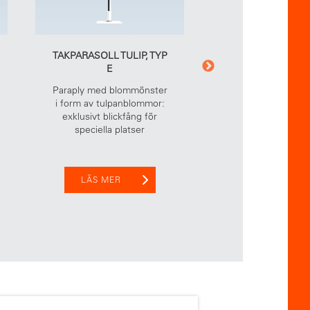
TAKPARASOLL TULIP, TYP
TAKPARASOLL A
E
TYP H
Paraply med blommönster
Klassiskt paraso
i form av tulpanblommor:
träram för nostalg
exklusivt blickfång för
speciella platser
LÄS MER
LÄS MER