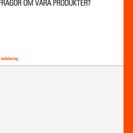
 FRÅGOR OM VÅRA PRODUKTER?
r möblering