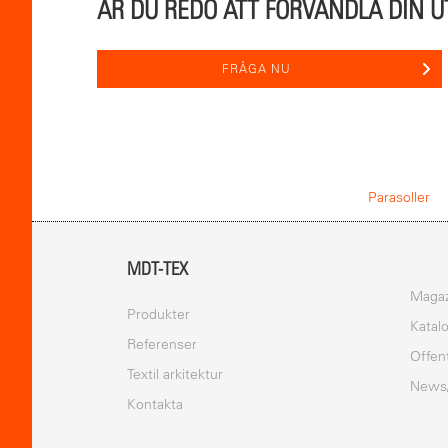
ÄR DU REDO ATT FÖRVANDLA DIN 
FRÅGA NU
Parasoller
MDT-TEX
Magaz
Produkter
Katal
Referenser
Offen
Textil arkitektur
News
Kontakta