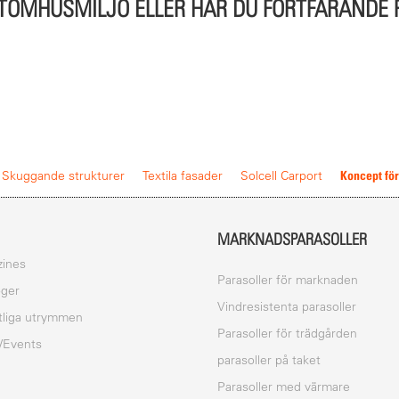
UTOMHUSMILJÖ ELLER HAR DU FORTFARANDE
Koncept fö
Skuggande strukturer
Textila fasader
Solcell Carport
MARKNADSPARASOLLER
ines
Parasoller för marknaden
oger
Vindresistenta parasoller
tliga utrymmen
Parasoller för trädgården
/Events
parasoller på taket
Parasoller med värmare