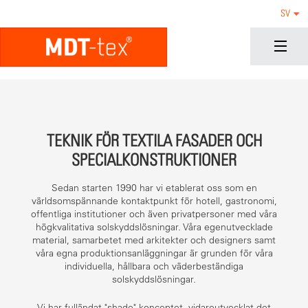
SV
TEKNIK FÖR TEXTILA FASADER OCH
SPECIALKONSTRUKTIONER
Sedan starten 1990 har vi etablerat oss som en
världsomspännande kontaktpunkt för hotell, gastronomi,
offentliga institutioner och även privatpersoner med våra
högkvalitativa solskyddslösningar. Våra egenutvecklade
material, samarbetet med arkitekter och designers samt
våra egna produktionsanläggningar är grunden för våra
individuella, hållbara och väderbeständiga
solskyddslösningar.
Vi har fulländat "shade"-konceptet, vidareutvecklat det