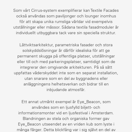
Som vårt Cirrus-system exemplifierar kan Textile Facades
också användas som paviljonger och lounger inomhus
för att skapa unika rumsliga världar vid exempelvis
utställningar eller mässor. Sådana textila fasadmoduler är
individuellt utbyggbara tack vare sin speciella struktur.
Lättviktsarkitektur, parametriska fasader och stora
solskyddslösningar är därför idealiska för att ge
permanent skugga på offentliga platser, utställningar
eller till och med parkeringsplatser, samtidigt som de
integrerar den omgivande arkitekturen. På så sätt
uppfattas väderskyddet inte som en separat installation,
utan snarare som en del av byggnadens eller
anläggningens helhetsverkan och bidrar till en
inbjudande atmosfär.
Ett annat utmärkt exempel är Eye_Beacon, som
användes som en ljusfylld biljett- och
informationsmonter vid en ljusfestival i Amsterdam.
Blandningen av stela och organiska former gav
Eye_Beacon utseendet av en vriden kub som lyste i
många färger. Detta blickfång var i sig självt en del av