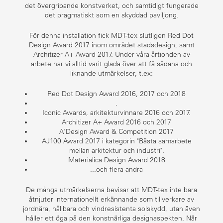
det övergripande konstverket, och samtidigt fungerade
det pragmatiskt som en skyddad paviljong.
För denna installation fick MDT-tex slutligen Red Dot
Design Award 2017 inom området stadsdesign, samt
Architizer A+ Award 2017. Under våra årtionden av
arbete har vi alltid varit glada över att få sådana och
liknande utmärkelser, t.ex:
Red Dot Design Award 2016, 2017 och 2018
.
Iconic Awards, arkitekturvinnare 2016 och 2017.
Architizer A+ Award 2016 och 2017
A'Design Award & Competition 2017
AJ100 Award 2017 i kategorin "Bästa samarbete
mellan arkitektur och industri".
Materialica Design Award 2018
...och flera andra
De många utmärkelserna bevisar att MDT-tex inte bara
åtnjuter internationellt erkännande som tillverkare av
jordnära, hållbara och vindresistenta solskydd, utan även
håller ett öga på den konstnärliga designaspekten. När