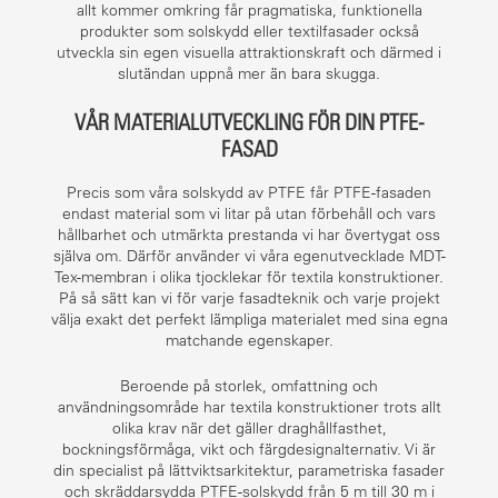
allt kommer omkring får pragmatiska, funktionella
produkter som solskydd eller textilfasader också
utveckla sin egen visuella attraktionskraft och därmed i
slutändan uppnå mer än bara skugga.
VÅR MATERIALUTVECKLING FÖR DIN PTFE-
FASAD
Precis som våra solskydd av PTFE får PTFE-fasaden
endast material som vi litar på utan förbehåll och vars
hållbarhet och utmärkta prestanda vi har övertygat oss
själva om. Därför använder vi våra egenutvecklade MDT-
Tex-membran i olika tjocklekar för textila konstruktioner.
På så sätt kan vi för varje fasadteknik och varje projekt
välja exakt det perfekt lämpliga materialet med sina egna
matchande egenskaper.
Beroende på storlek, omfattning och
användningsområde har textila konstruktioner trots allt
olika krav när det gäller draghållfasthet,
bockningsförmåga, vikt och färgdesignalternativ. Vi är
din specialist på lättviktsarkitektur, parametriska fasader
och skräddarsydda PTFE-solskydd från 5 m till 30 m i