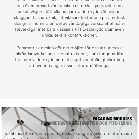
och även omsatt vår kunskap i storskaliga projekt som
bokstavligen ställt alla tidigare väderskyddslösningar i
skuggan. Fasadteknik, lättviktsarkitektur och parametrisk
design är numera en del av vår dagliga verksamhet, så vi
förverkligar inte bara klassiska PTFE-solskydd utan även
unika, textila konstruktioner.
Parametrisk design gör det möjligt för oss att utveckla
skräddarsydda specialkonstruktioner, som fungerar lika
bra som väderskydd som ett eget konstnärligt blickfång
vid evenemang, mässor eller utställningar.
FACADING MODULES
PARAMETRISK KONSTRUKTION OCH PTFE-TEKNIK
Textil fasadteknik och parametriska skuggningssystem utformade