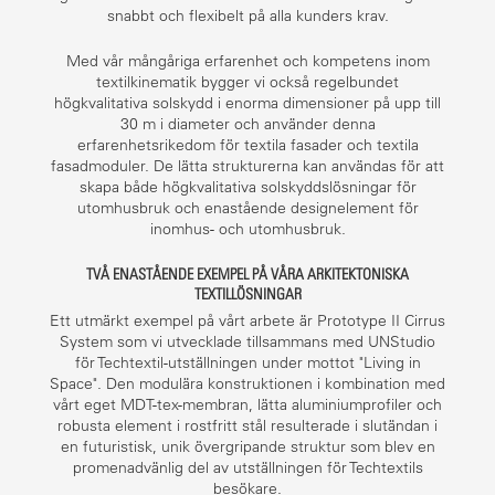
snabbt och flexibelt på alla kunders krav.
Med vår mångåriga erfarenhet och kompetens inom
textilkinematik bygger vi också regelbundet
högkvalitativa solskydd i enorma dimensioner på upp till
30 m i diameter och använder denna
erfarenhetsrikedom för textila fasader och textila
fasadmoduler. De lätta strukturerna kan användas för att
skapa både högkvalitativa solskyddslösningar för
utomhusbruk och enastående designelement för
inomhus- och utomhusbruk.
TVÅ ENASTÅENDE EXEMPEL PÅ VÅRA ARKITEKTONISKA
TEXTILLÖSNINGAR
Ett utmärkt exempel på vårt arbete är Prototype II Cirrus
System som vi utvecklade tillsammans med UNStudio
för Techtextil-utställningen under mottot "Living in
Space". Den modulära konstruktionen i kombination med
vårt eget MDT-tex-membran, lätta aluminiumprofiler och
robusta element i rostfritt stål resulterade i slutändan i
en futuristisk, unik övergripande struktur som blev en
promenadvänlig del av utställningen för Techtextils
besökare.