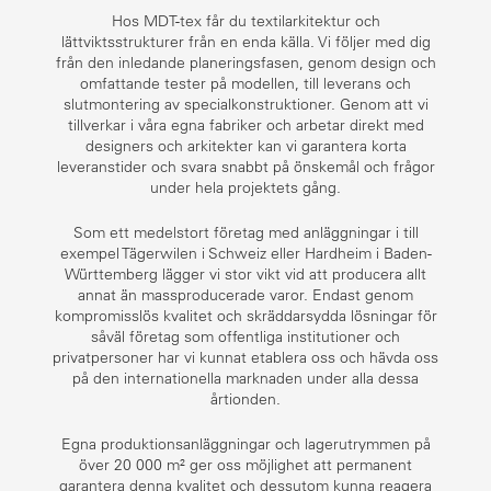
Hos MDT-tex får du textilarkitektur och
lättviktsstrukturer från en enda källa. Vi följer med dig
från den inledande planeringsfasen, genom design och
omfattande tester på modellen, till leverans och
slutmontering av specialkonstruktioner. Genom att vi
tillverkar i våra egna fabriker och arbetar direkt med
designers och arkitekter kan vi garantera korta
leveranstider och svara snabbt på önskemål och frågor
under hela projektets gång.
Som ett medelstort företag med anläggningar i till
exempel Tägerwilen i Schweiz eller Hardheim i Baden-
Württemberg lägger vi stor vikt vid att producera allt
annat än massproducerade varor. Endast genom
kompromisslös kvalitet och skräddarsydda lösningar för
såväl företag som offentliga institutioner och
privatpersoner har vi kunnat etablera oss och hävda oss
på den internationella marknaden under alla dessa
årtionden.
Egna produktionsanläggningar och lagerutrymmen på
över 20 000 m² ger oss möjlighet att permanent
garantera denna kvalitet och dessutom kunna reagera