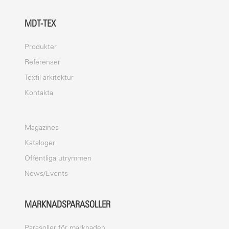
MDT-TEX
Produkter
Referenser
Textil arkitektur
Kontakta
Magazines
Kataloger
Offentliga utrymmen
News/Events
MARKNADSPARASOLLER
Parasoller för marknaden