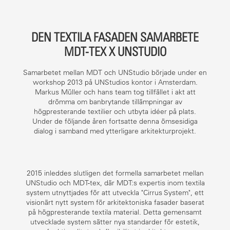
DEN TEXTILA FASADEN SAMARBETE
MDT-TEX X UNSTUDIO
Samarbetet mellan MDT och UNStudio började under en
workshop 2013 på UNStudios kontor i Amsterdam.
Markus Müller och hans team tog tillfället i akt att
drömma om banbrytande tillämpningar av
högpresterande textilier och utbyta idéer på plats.
Under de följande åren fortsatte denna ömsesidiga
dialog i samband med ytterligare arkitekturprojekt.
2015 inleddes slutligen det formella samarbetet mellan
UNStudio och MDT-tex, där MDT:s expertis inom textila
system utnyttjades för att utveckla "Cirrus System", ett
visionärt nytt system för arkitektoniska fasader baserat
på högpresterande textila material. Detta gemensamt
utvecklade system sätter nya standarder för estetik,