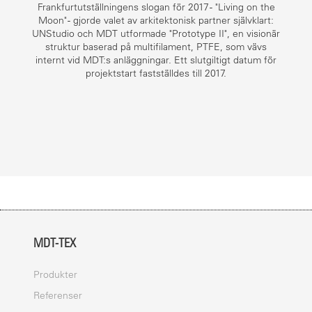
Frankfurtutställningens slogan för 2017 - "Living on the
Moon" - gjorde valet av arkitektonisk partner självklart:
UNStudio och MDT utformade "Prototype II", en visionär
struktur baserad på multifilament, PTFE, som vävs
internt vid MDT:s anläggningar. Ett slutgiltigt datum för
projektstart fastställdes till 2017.
MDT-TEX
Produkter
Referenser