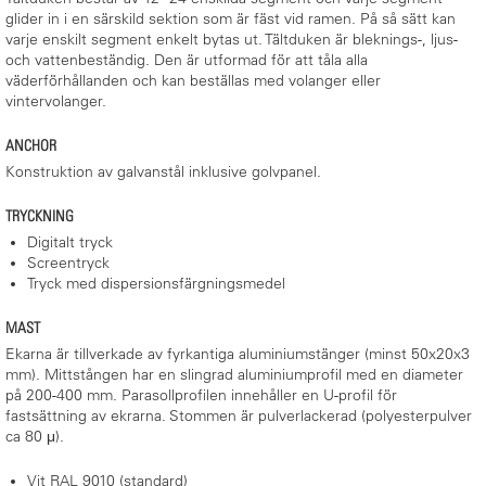
glider in i en särskild sektion som är fäst vid ramen. På så sätt kan
varje enskilt segment enkelt bytas ut. Tältduken är bleknings-, ljus-
och vattenbeständig. Den är utformad för att tåla alla
väderförhållanden och kan beställas med volanger eller
vintervolanger.
ANCHOR
Konstruktion av galvanstål inklusive golvpanel.
TRYCKNING
Digitalt tryck
Screentryck
Tryck med dispersionsfärgningsmedel
MAST
Ekarna är tillverkade av fyrkantiga aluminiumstänger (minst 50x20x3
mm). Mittstången har en slingrad aluminiumprofil med en diameter
på 200-400 mm. Parasollprofilen innehåller en U-profil för
fastsättning av ekrarna. Stommen är pulverlackerad (polyesterpulver
ca 80 μ).
Vit RAL 9010 (standard)