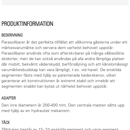
PRODUKTINFORMATION
BESKRIVNING
Parasollbarer är det perfekta tillfället att välkomna gästerna under ett
märkesvarumärke och servera dem varhelst behovet uppstår.
Parasollbarer används ofta som afterski-barer på många välbesökta
skidorter, men de kan också användas på alla andra lämpliga platser
där mobilt, bekvämt väderskydd, barförsäljning och ett känslomässigt
varumärkesbudskap kan vara lämpligt, t.ex. vid havet. De enskilda
segmenten fästs med hjälp av patenterade kederskenor, vilket
garanterar att konstruktionen är extremt stabil och innebär att
segmenten snabbt kan bytas ut närhelst behovet uppstår.
ADAPTER
Den inre diametern är 200-400 mm. Den centrala masten sätts upp
med hjälp av en hydraulisk mekanism.
TÄCK
Tältduken består av 12 - 24 enskilda segment och varje segment