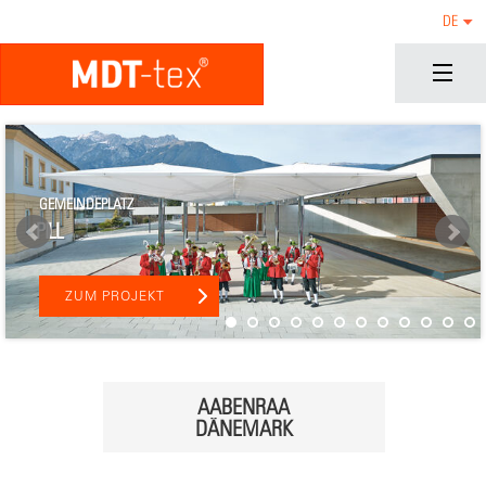
AABENRAA
DE
DÄNEMARK
ZUM PROJEKT
GEMEINDEPLATZ
PILL
ZUM PROJEKT
AABENRAA
DÄNEMARK