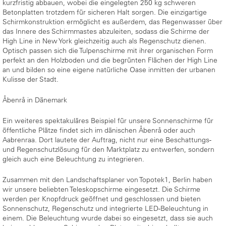
kurzfristig abbauen, wobei die eingelegten 250 kg schweren
Betonplatten trotzdem für sicheren Halt sorgen. Die einzigartige
Schirmkonstruktion ermöglicht es außerdem, das Regenwasser über
das Innere des Schirmmastes abzuleiten, sodass die Schirme der
High Line in New York gleichzeitig auch als Regenschutz dienen.
Optisch passen sich die Tulpenschirme mit ihrer organischen Form
perfekt an den Holzboden und die begrünten Flächen der High Line
an und bilden so eine eigene natürliche Oase inmitten der urbanen
Kulisse der Stadt.
Åbenrå in Dänemark
Ein weiteres spektakuläres Beispiel für unsere Sonnenschirme für
öffentliche Plätze findet sich im dänischen Åbenrå oder auch
Aabrenraa. Dort lautete der Auftrag, nicht nur eine Beschattungs-
und Regenschutzlösung für den Marktplatz zu entwerfen, sondern
gleich auch eine Beleuchtung zu integrieren.
Zusammen mit den Landschaftsplaner von Topotek1, Berlin haben
wir unsere beliebten Teleskopschirme eingesetzt. Die Schirme
werden per Knopfdruck geöffnet und geschlossen und bieten
Sonnenschutz, Regenschutz und integrierte LED-Beleuchtung in
einem. Die Beleuchtung wurde dabei so eingesetzt, dass sie auch