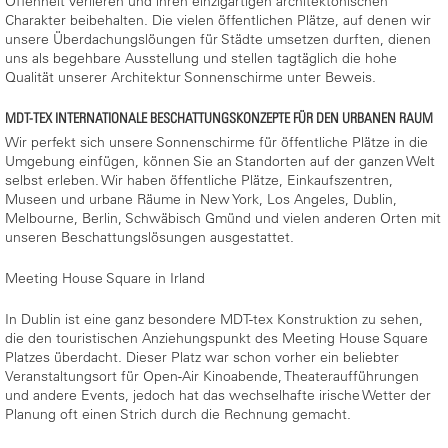
Offenheit verlieren und ihren einzigartigen architektonischen
Charakter beibehalten. Die vielen öffentlichen Plätze, auf denen wir
unsere Überdachungslöungen für Städte umsetzen durften, dienen
uns als begehbare Ausstellung und stellen tagtäglich die hohe
Qualität unserer Architektur Sonnenschirme unter Beweis.
MDT-TEX INTERNATIONALE BESCHATTUNGSKONZEPTE FÜR DEN URBANEN RAUM
Wir perfekt sich unsere Sonnenschirme für öffentliche Plätze in die
Umgebung einfügen, können Sie an Standorten auf der ganzen Welt
selbst erleben. Wir haben öffentliche Plätze, Einkaufszentren,
Museen und urbane Räume in New York, Los Angeles, Dublin,
Melbourne, Berlin, Schwäbisch Gmünd und vielen anderen Orten mit
unseren Beschattungslösungen ausgestattet.
Meeting House Square in Irland
In Dublin ist eine ganz besondere MDT-tex Konstruktion zu sehen,
die den touristischen Anziehungspunkt des Meeting House Square
Platzes überdacht. Dieser Platz war schon vorher ein beliebter
Veranstaltungsort für Open-Air Kinoabende, Theateraufführungen
und andere Events, jedoch hat das wechselhafte irische Wetter der
Planung oft einen Strich durch die Rechnung gemacht.