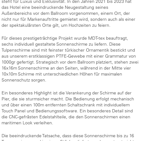
steht für Luxus und Exklusivität. In den Jahren 2021 bis 2023 hat
das Hotel eine beeindruckende Neugestaltung seines
Außenbereichs vor dem Ballroom vorgenommen, einem Ort, der
nicht nur für Markenauftritte gemietet wird, sondern auch als einer
der spektakulärsten Orte gilt, um Hochzeiten zu feiern.
Für dieses prestigeträchtige Projekt wurde MDT-tex beauftragt,
sechs individuell gestaltete Sonnenschirme zu liefern. Diese
Tulpenschirme sind mit feinster türkischer Ornamentik bestickt und
aus unserem erstklassigen PTFE-Gewebe mit einer Grammatur von
1000gr gefertigt. Strategisch vor dem Ballroom platziert, stehen zwei
16x16m Sonnenschirme an den Seiten, während in der Mitte vier
10x10m Schirme mit unterschiedlichen Höhen für maximalen
Sonnenschutz sorgen.
Ein besonderes Highlight ist die Verankerung der Schirme auf der
Pier, die sie sturmsicher macht. Die Bedienung erfolgt mechanisch
und über einen 100m entfernten Schaltschrank mit individuellem
Touch Panel und Bedienungssoftware. Ein besonderes Detail sind
die CNC-gefrästen Edelstahlteile, die den Sonnenschirmen einen
maritimen Look verleihen.
Die beeindruckende Tatsache, dass diese Sonnenschirme bis zu 16