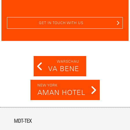
GET IN TOUCH WITH US
WARSCHAU
VA BENE
NEW YORK
AMAN HOTEL
MDT-TEX