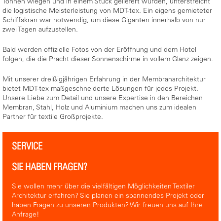
Tonnen wiegen und in einem Stück geliefert wurden, unterstreicht
die logistische Meisterleistung von MDT-tex. Ein eigens gemieteter
Schiffskran war notwendig, um diese Giganten innerhalb von nur
zwei Tagen aufzustellen.
Bald werden offizielle Fotos von der Eröffnung und dem Hotel
folgen, die die Pracht dieser Sonnenschirme in vollem Glanz zeigen.
Mit unserer dreißigjährigen Erfahrung in der Membranarchitektur
bietet MDT-tex maßgeschneiderte Lösungen für jedes Projekt.
Unsere Liebe zum Detail und unsere Expertise in den Bereichen
Membran, Stahl, Holz und Aluminium machen uns zum idealen
Partner für textile Großprojekte.
SERVICE
SIE HABEN FRAGEN?
Sie wollen mehr über die vielfältigen Möglichkeiten Textiler
Architektur erfahren? Sie planen ein spannendes Projekt oder
haben Fragen zu unseren Produkten? Wir freuen uns auf Ihre
Anfrage!