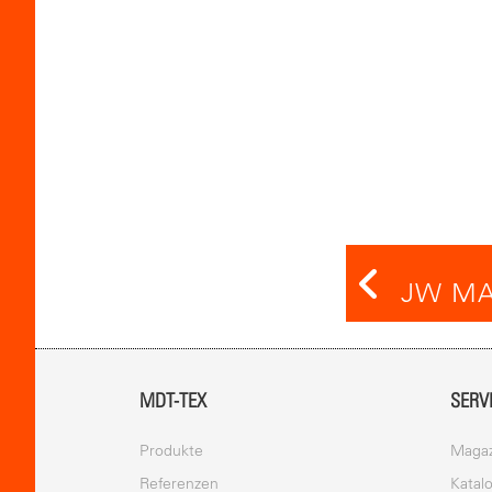
JW MA
MDT-TEX
SERV
Produkte
Magaz
Referenzen
Katal