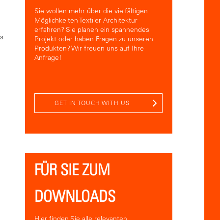
Sie wollen mehr über die vielfältigen
Möglichkeiten Textiler Architektur
erfahren? Sie planen ein spannendes
es
Projekt oder haben Fragen zu unseren
Produkten? Wir freuen uns auf Ihre
Anfrage!
GET IN TOUCH WITH US
FÜR SIE ZUM
DOWNLOADS
Hier finden Sie alle relevanten