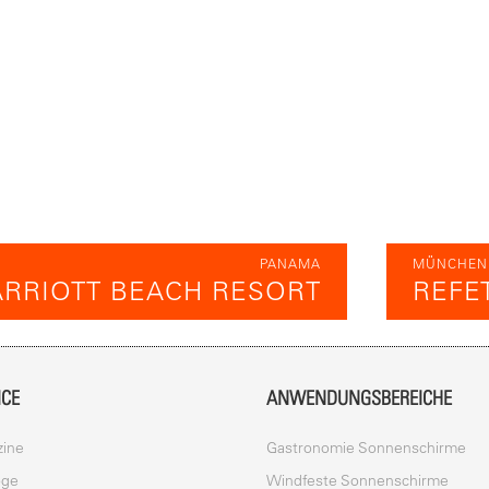
PANAMA
MÜNCHEN
RRIOTT BEACH RESORT
REFE
ICE
ANWENDUNGSBEREICHE
ine
Gastronomie Sonnenschirme
oge
Windfeste Sonnenschirme