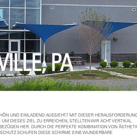
ILLE, PA
CHÖN UND EINLADEND AUSSIEHT? MIT DIESER HERAUSFORDERUN
 UM DIESES ZIEL ZU ERREICHEN, STELLTEN WIR ACHT VERTIKAL
EZÜGEN HER. DURCH DIE PERFEKTE KOMBINATION VON ÄSTHETI
NSCHUTZ SCHUFEN DIESE SCHIRME EINE WUNDERBARE