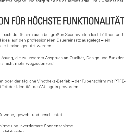
lbstreinigend und sorgt für eine dauerhaft edle Optik – selbst bei
ON FÜR HÖCHSTE FUNKTIONALITÄT
t sich der Schirm auch bei großen Spannweiten leicht öffnen und
 ideal auf den professionellen Dauereinsatz ausgelegt – ein
die flexibel genutzt werden.
 Lösung, die zu unserem Anspruch an Qualität, Design und Funktion
 uns nicht mehr wegzudenken.“
 oder der tägliche Vinotheks-Betrieb – der Tulpenschirm mit PTFE-
t Teil der Identität des Weinguts geworden.
Gewebe, gewebt und beschichtet
schirme und invertierbare Sonnenschirme
ch-Materialien