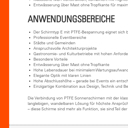
Entwässerung über Mast ohne Tropfkante für maxima
ANWENDUNGSBEREICHE
Der Schirmtyp E mit PTFE-Bespannung eignet sich b
Professionelle Eventbereiche
Städte und Gemeinden
Anspruchsvolle Architekturprojekte
Gastronomie- und Kulturbetriebe mit hohen Anford
Besondere Vorteile
Entwässerung über Mast ohne Tropfkante
Hohe Lebensdauer bei minimalem Wartungsaufwan
Elegante Optik mit klaren Linien
Hohe Abschlusshöhe – gerade bei Events ein entsch
Einzigartige Kombination aus Design, Technik und Be
Die Verbindung von PTFE Sonnenschirmen mit der klass
langlebigen, wandelbaren Lösung für höchste Ansprüch
– diese Schirme sind mehr als Funktion, sie sind Teil d