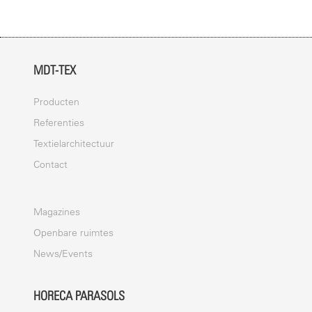
MDT-TEX
Producten
Referenties
Textielarchitectuur
Contact
Magazines
Openbare ruimtes
News/Events
HORECA PARASOLS