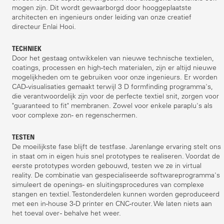
mogen zijn. Dit wordt gewaarborgd door hooggeplaatste
architecten en ingenieurs onder leiding van onze creatief
directeur Enlai Hooi.
TECHNIEK
Door het gestaag ontwikkelen van nieuwe technische textielen,
coatings, processen en high-tech materialen, zijn er altijd nieuwe
mogelijkheden om te gebruiken voor onze ingenieurs. Er worden
CAD-visualisaties gemaakt terwijl 3 D formfinding programma's,
die verantwoordelijk zijn voor de perfecte textiel snit, zorgen voor
"guaranteed to fit" membranen. Zowel voor enkele paraplu's als
voor complexe zon- en regenschermen.
TESTEN
De moeilijkste fase blijft de testfase. Jarenlange ervaring stelt ons
in staat om in eigen huis snel prototypes te realiseren. Voordat de
eerste prototypes worden gebouwd, testen we ze in virtual
reality. De combinatie van gespecialiseerde softwareprogramma's
simuleert de openings- en sluitingsprocedures van complexe
stangen en textiel. Testonderdelen kunnen worden geproduceerd
met een in-house 3-D printer en CNC-router. We laten niets aan
het toeval over - behalve het weer.