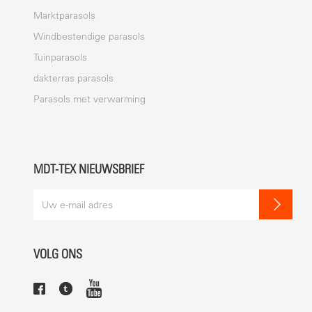
Marktparasols
Windbestendige parasols
Tuinparasols
dakterras parasols
Parasols met verwarming
MDT-TEX NIEUWSBRIEF
VOLG ONS