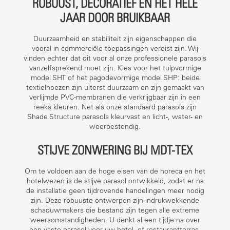
ROBUUST, DECORATIEF EN HET HELE
JAAR DOOR BRUIKBAAR
Duurzaamheid en stabiliteit zijn eigenschappen die
vooral in commerciële toepassingen vereist zijn. Wij
vinden echter dat dit voor al onze professionele parasols
vanzelfsprekend moet zijn. Kies voor het tulpvormige
model SHT of het pagodevormige model SHP: beide
textielhoezen zijn uiterst duurzaam en zijn gemaakt van
verlijmde PVC-membranen die verkrijgbaar zijn in een
reeks kleuren. Net als onze standaard parasols zijn
Shade Structure parasols kleurvast en licht-, water- en
weerbestendig.
STIJVE ZONWERING BIJ MDT-TEX
Om te voldoen aan de hoge eisen van de horeca en het
hotelwezen is de stijve parasol ontwikkeld, zodat er na
de installatie geen tijdrovende handelingen meer nodig
zijn. Deze robuuste ontwerpen zijn indrukwekkende
schaduwmakers die bestand zijn tegen alle extreme
weersomstandigheden. U denkt al een tijdje na over
een vaste parasol voor uw hotel- of restaurantterras,