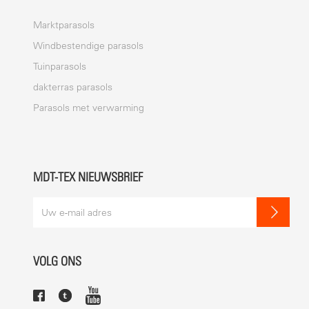
Marktparasols
Windbestendige parasols
Tuinparasols
dakterras parasols
Parasols met verwarming
MDT-TEX NIEUWSBRIEF
VOLG ONS