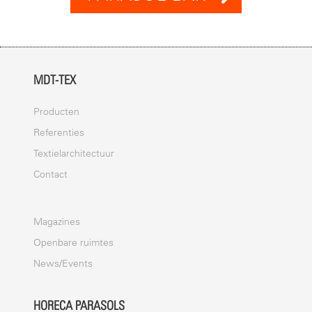
MDT-TEX
Producten
Referenties
Textielarchitectuur
Contact
Magazines
Openbare ruimtes
News/Events
HORECA PARASOLS