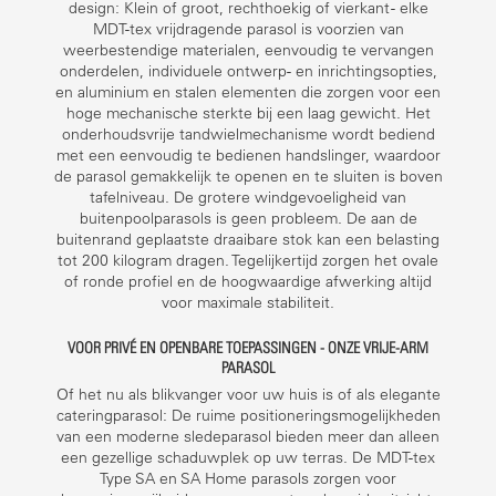
design: Klein of groot, rechthoekig of vierkant - elke
MDT-tex vrijdragende parasol is voorzien van
weerbestendige materialen, eenvoudig te vervangen
onderdelen, individuele ontwerp- en inrichtingsopties,
en aluminium en stalen elementen die zorgen voor een
hoge mechanische sterkte bij een laag gewicht. Het
onderhoudsvrije tandwielmechanisme wordt bediend
met een eenvoudig te bedienen handslinger, waardoor
de parasol gemakkelijk te openen en te sluiten is boven
tafelniveau. De grotere windgevoeligheid van
buitenpoolparasols is geen probleem. De aan de
buitenrand geplaatste draaibare stok kan een belasting
tot 200 kilogram dragen. Tegelijkertijd zorgen het ovale
of ronde profiel en de hoogwaardige afwerking altijd
voor maximale stabiliteit.
VOOR PRIVÉ EN OPENBARE TOEPASSINGEN - ONZE VRIJE-ARM
PARASOL
Of het nu als blikvanger voor uw huis is of als elegante
cateringparasol: De ruime positioneringsmogelijkheden
van een moderne sledeparasol bieden meer dan alleen
een gezellige schaduwplek op uw terras. De MDT-tex
Type SA en SA Home parasols zorgen voor