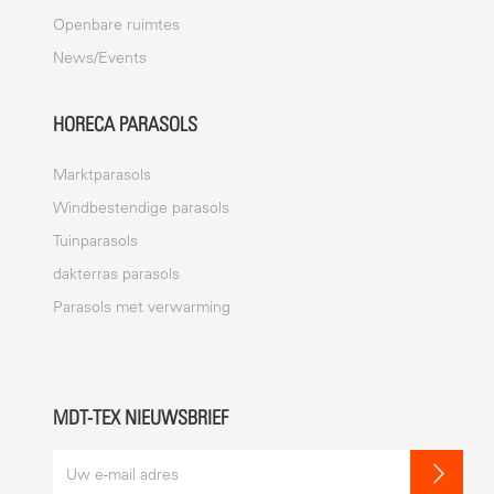
Openbare ruimtes
News/Events
HORECA PARASOLS
Marktparasols
Windbestendige parasols
Tuinparasols
dakterras parasols
Parasols met verwarming
MDT-TEX NIEUWSBRIEF