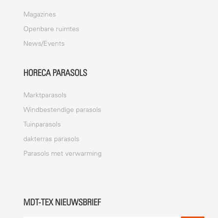
Magazines
Openbare ruimtes
News/Events
HORECA PARASOLS
Marktparasols
Windbestendige parasols
Tuinparasols
dakterras parasols
Parasols met verwarming
MDT-TEX NIEUWSBRIEF