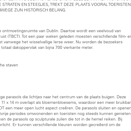
E STRATEN EN STEEGJES, TREKT DEZE PLAATS VOORAL TOERISTEN
NWEGE ZIJN HISTORISCH BELANG.
e ontmoetingsruimte van Dublin. Daartoe wordt een veelvoud van
ust (TBCT). Tot een paar weken geleden moesten verschillende film- e
ast vanwege het wisselvallige Ierse weer. Nu worden de bezoekers
 totaal dakoppervlak van bijna 700 vierkante meter.
che staven
e parasols die lichtjes naar het centrum van de plaats buigen. Deze
n 11 x 14 m overlapt als bloemenbloesems, waardoor een meer bruikba
DT een meer open lucht aspect creëren. De parasols sluiten en opene
ntvrije periodes omwonenden en toeristen nog steeds kunnen genieten
en de parasols op sculpturale zuilen die tot in de hemel reiken. Bij
licht. Er kunnen verschillende kleuren worden gecreëerd om de