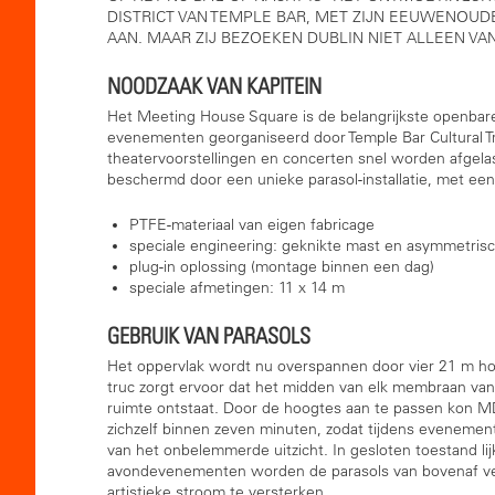
DISTRICT VAN TEMPLE BAR, MET ZIJN EEUWENOUD
AAN. MAAR ZIJ BEZOEKEN DUBLIN NIET ALLEEN VA
NOODZAAK VAN KAPITEIN
Het Meeting House Square is de belangrijkste openbar
evenementen georganiseerd door Temple Bar Cultural Tr
theatervoorstellingen en concerten snel worden afgel
beschermd door een unieke parasol-installatie, met een
PTFE-materiaal van eigen fabricage
speciale engineering: geknikte mast en asymmetris
plug-in oplossing (montage binnen een dag)
speciale afmetingen: 11 x 14 m
GEBRUIK VAN PARASOLS
Het oppervlak wordt nu overspannen door vier 21 m hog
truc zorgt ervoor dat het midden van elk membraan va
ruimte ontstaat. Door de hoogtes aan te passen kon M
zichzelf binnen zeven minuten, zodat tijdens eveneme
van het onbelemmerde uitzicht. In gesloten toestand lijk
avondevenementen worden de parasols van bovenaf ver
artistieke stroom te versterken.