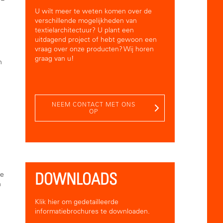
U wilt meer te weten komen over de
verschillende mogelijkheden van
textielarchitectuur? U plant een
uitdagend project of hebt gewoon een
vraag over onze producten? Wij horen
graag van u!
n
NEEM CONTACT MET ONS
OP
DOWNLOADS
re
n
Klik hier om gedetailleerde
informatiebrochures te downloaden.