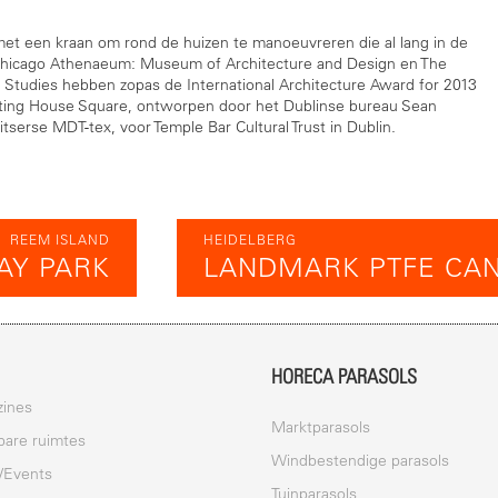
et een kraan om rond de huizen te manoeuvreren die al lang in de
et Chicago Athenaeum: Museum of Architecture and Design en The
 Studies hebben zopas de International Architecture Award for 2013
ting House Square, ontworpen door het Dublinse bureau Sean
tserse MDT-tex, voor Temple Bar Cultural Trust in Dublin.
REEM ISLAND
HEIDELBERG
FAY PARK
LANDMARK PTFE CA
HORECA PARASOLS
ines
Marktparasols
are ruimtes
Windbestendige parasols
/Events
Tuinparasols