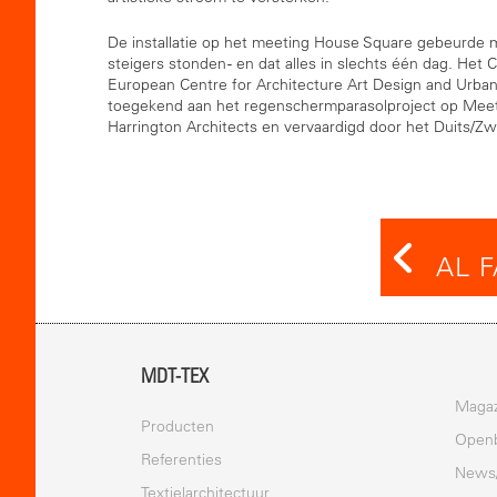
De installatie op het meeting House Square gebeurde m
steigers stonden - en dat alles in slechts één dag. H
European Centre for Architecture Art Design and Urban
toegekend aan het regenschermparasolproject op Mee
Harrington Architects en vervaardigd door het Duits/Zwi
AL 
MDT-TEX
Magaz
Producten
Openb
Referenties
News
Textielarchitectuur