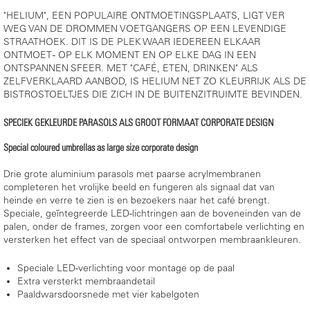
"HELIUM", EEN POPULAIRE ONTMOETINGSPLAATS, LIGT VER
WEG VAN DE DROMMEN VOETGANGERS OP EEN LEVENDIGE
STRAATHOEK. DIT IS DE PLEK WAAR IEDEREEN ELKAAR
ONTMOET - OP ELK MOMENT EN OP ELKE DAG IN EEN
ONTSPANNEN SFEER. MET "CAFÉ, ETEN, DRINKEN" ALS
ZELFVERKLAARD AANBOD, IS HELIUM NET ZO KLEURRIJK ALS DE
BISTROSTOELTJES DIE ZICH IN DE BUITENZITRUIMTE BEVINDEN.
SPECIEK GEKLEURDE PARASOLS ALS GROOT FORMAAT CORPORATE DESIGN
Special coloured umbrellas as large size corporate design
Drie grote aluminium parasols met paarse acrylmembranen
completeren het vrolijke beeld en fungeren als signaal dat van
heinde en verre te zien is en bezoekers naar het café brengt.
Speciale, geïntegreerde LED-lichtringen aan de boveneinden van de
palen, onder de frames, zorgen voor een comfortabele verlichting en
versterken het effect van de speciaal ontworpen membraankleuren.
Speciale LED-verlichting voor montage op de paal
Extra versterkt membraandetail
Paaldwarsdoorsnede met vier kabelgoten