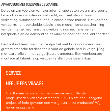
APPARATUUR MET TOEGEVOEGDE WAARDE
De palen zijn voorzien van vier interne kabelgoten waarin alle soorten
kabels kunnen worden aangebracht, inclusief stroom voor
verlichting, windsensoren, of audiokabels voor muziek. Het voordeel
van permanent bekabelde kabels is de mechanische bescherming
van de interne mechanische overbrengingsmechanismen en
hefspindels en de eenvoudige bekabeling door het lege leidingeffect.
Last but not least biedt het paalprofiel met kabeldoorvoeren een
grotere statische torsiestijfheid voor de gehele paal in vergelijking
met paalprofielen met vergelijkbare diameters. Een voorbedrade
montage af fabriek is op verzoek te allen tijde beschikbaar.
SERVICE
HEB JE EEN VRAAG?
U wilt meer te weten komen over de verschillende
mogelijkheden van textielarchitectuur? U plant een uitdagend
project of hebt gewoon een vraag over onze producten? Wij
horen graag van u!