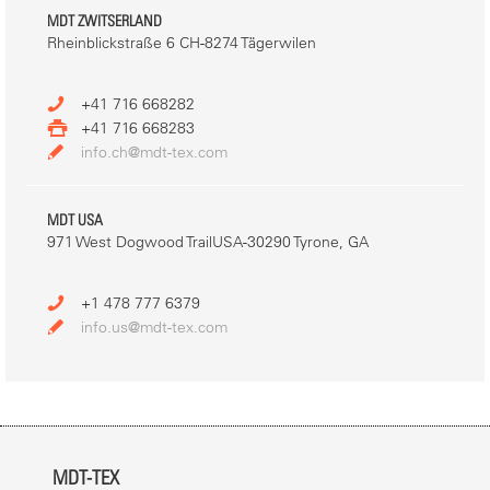
MDT ZWITSERLAND
Rheinblickstraße 6 CH-8274 Tägerwilen
+41 716 668282
+41 716 668283
info.ch@mdt-tex.com
MDT USA
971 West Dogwood TrailUSA-30290 Tyrone, GA
+1 478 777 6379
info.us@mdt-tex.com
MDT-TEX