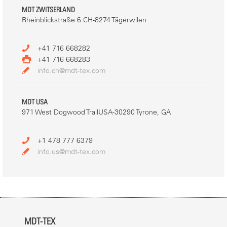
MDT ZWITSERLAND
Rheinblickstraße 6 CH-8274 Tägerwilen
+41 716 668282
+41 716 668283
info.ch@mdt-tex.com
MDT USA
971 West Dogwood TrailUSA-30290 Tyrone, GA
+1 478 777 6379
info.us@mdt-tex.com
MDT-TEX