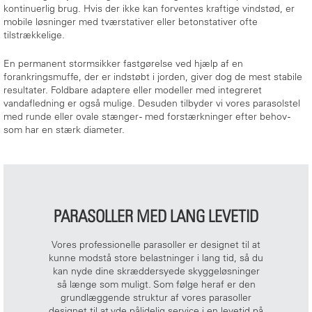
kontinuerlig brug. Hvis der ikke kan forventes kraftige vindstød, er
mobile løsninger med tværstativer eller betonstativer ofte
tilstrækkelige.
En permanent stormsikker fastgørelse ved hjælp af en
forankringsmuffe, der er indstøbt i jorden, giver dog de mest stabile
resultater. Foldbare adaptere eller modeller med integreret
vandafledning er også mulige. Desuden tilbyder vi vores parasolstel
med runde eller ovale stænger - med forstærkninger efter behov -
som har en stærk diameter.
PARASOLLER MED LANG LEVETID
Vores professionelle parasoller er designet til at
kunne modstå store belastninger i lang tid, så du
kan nyde dine skræddersyede skyggeløsninger
så længe som muligt. Som følge heraf er den
grundlæggende struktur af vores parasoller
designet til at yde pålidelig service i en levetid på