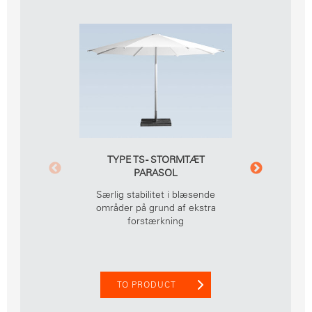
TYPE TS - STORMTÆT
TYPE T
PARASOL
P
K
Særlig stabilitet i blæsende
områder på grund af ekstra
Særlig s
forstærkning
områ
vindres
TO PRODUCT
TO