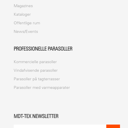
Magazines
Kataloger
Offentlige rum
News/Events
PROFESSIONELLE PARASOLLER
Kommercielle parasoller
Vindafvisende parasoller
Parasoller på tagterrasser
Parasoller med varmeapparater
MDT-TEX NEWSLETTER