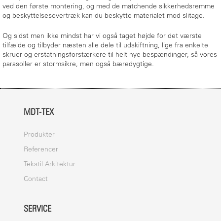
ved den første montering, og med de matchende sikkerhedsremme
og beskyttelsesovertræk kan du beskytte materialet mod slitage.
Og sidst men ikke mindst har vi også taget højde for det værste
tilfælde og tilbyder næsten alle dele til udskiftning, lige fra enkelte
skruer og erstatningsforstærkere til helt nye bespændinger, så vores
parasoller er stormsikre, men også bæredygtige.
MDT-TEX
Produkter
Referencer
Tekstil Arkitektur
Contact
SERVICE