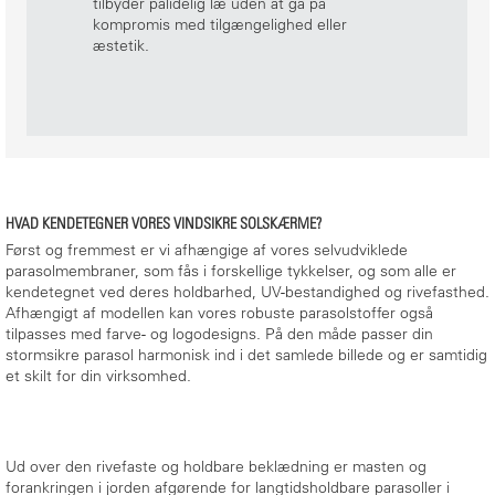
tilbyder pålidelig læ uden at gå på
kompromis med tilgængelighed eller
æstetik.
HVAD KENDETEGNER VORES VINDSIKRE SOLSKÆRME?
Først og fremmest er vi afhængige af vores selvudviklede
parasolmembraner, som fås i forskellige tykkelser, og som alle er
kendetegnet ved deres holdbarhed, UV-bestandighed og rivefasthed.
Afhængigt af modellen kan vores robuste parasolstoffer også
tilpasses med farve- og logodesigns. På den måde passer din
stormsikre parasol harmonisk ind i det samlede billede og er samtidig
et skilt for din virksomhed.
Ud over den rivefaste og holdbare beklædning er masten og
forankringen i jorden afgørende for langtidsholdbare parasoller i