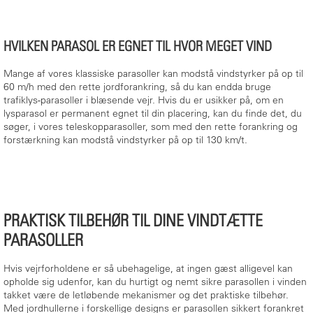
HVILKEN PARASOL ER EGNET TIL HVOR MEGET VIND
Mange af vores klassiske parasoller kan modstå vindstyrker på op til
60 m/h med den rette jordforankring, så du kan endda bruge
trafiklys-parasoller i blæsende vejr. Hvis du er usikker på, om en
lysparasol er permanent egnet til din placering, kan du finde det, du
søger, i vores teleskopparasoller, som med den rette forankring og
forstærkning kan modstå vindstyrker på op til 130 km/t.
PRAKTISK TILBEHØR TIL DINE VINDTÆTTE
PARASOLLER
Hvis vejrforholdene er så ubehagelige, at ingen gæst alligevel kan
opholde sig udenfor, kan du hurtigt og nemt sikre parasollen i vinden
takket være de letløbende mekanismer og det praktiske tilbehør.
Med jordhullerne i forskellige designs er parasollen sikkert forankret