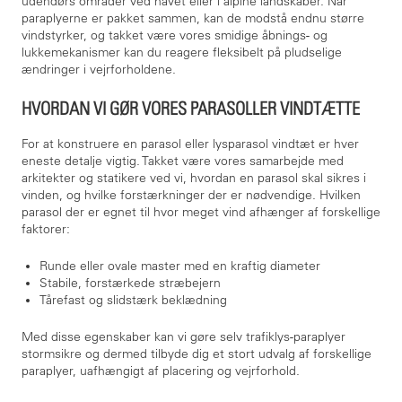
udendørs områder ved havet eller i alpine landskaber. Når
paraplyerne er pakket sammen, kan de modstå endnu større
vindstyrker, og takket være vores smidige åbnings- og
lukkemekanismer kan du reagere fleksibelt på pludselige
ændringer i vejrforholdene.
HVORDAN VI GØR VORES PARASOLLER VINDTÆTTE
For at konstruere en parasol eller lysparasol vindtæt er hver
eneste detalje vigtig. Takket være vores samarbejde med
arkitekter og statikere ved vi, hvordan en parasol skal sikres i
vinden, og hvilke forstærkninger der er nødvendige. Hvilken
parasol der er egnet til hvor meget vind afhænger af forskellige
faktorer:
Runde eller ovale master med en kraftig diameter
Stabile, forstærkede stræbejern
Tårefast og slidstærk beklædning
Med disse egenskaber kan vi gøre selv trafiklys-paraplyer
stormsikre og dermed tilbyde dig et stort udvalg af forskellige
paraplyer, uafhængigt af placering og vejrforhold.