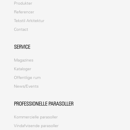
Produkter
Referencer
Tekstil Arkitektur
Contact
SERVICE
Magazines
Kataloger
Offentlige rum
News/Events
PROFESSIONELLE PARASOLLER
Kommercielle parasoller
Vindafvisende parasoller