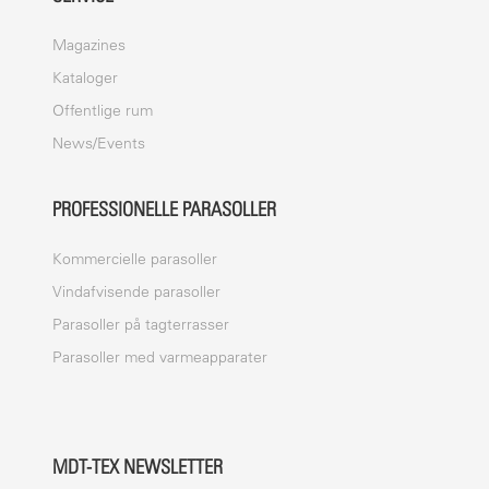
Magazines
Kataloger
Offentlige rum
News/Events
PROFESSIONELLE PARASOLLER
Kommercielle parasoller
Vindafvisende parasoller
Parasoller på tagterrasser
Parasoller med varmeapparater
MDT-TEX NEWSLETTER