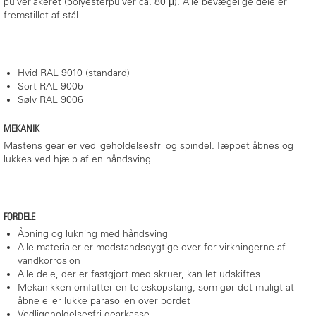
pulverlakeret (polyesterpulver ca. 80 μ). Alle bevægelige dele er
fremstillet af stål.
Hvid RAL 9010 (standard)
Sort RAL 9005
Sølv RAL 9006
MEKANIK
Mastens gear er vedligeholdelsesfri og spindel. Tæppet åbnes og
lukkes ved hjælp af en håndsving.
FORDELE
Åbning og lukning med håndsving
Alle materialer er modstandsdygtige over for virkningerne af
vandkorrosion
Alle dele, der er fastgjort med skruer, kan let udskiftes
Mekanikken omfatter en teleskopstang, som gør det muligt at
åbne eller lukke parasollen over bordet
Vedligeholdelsesfri gearkasse