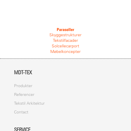
Parasoller
Skyggestrukturer
Tekstilfacader
Solcellecarport
Møbelkoncepter
MDT-TEX
Produkter
Referencer
Tekstil Arkitektur
Contact
SERVICE