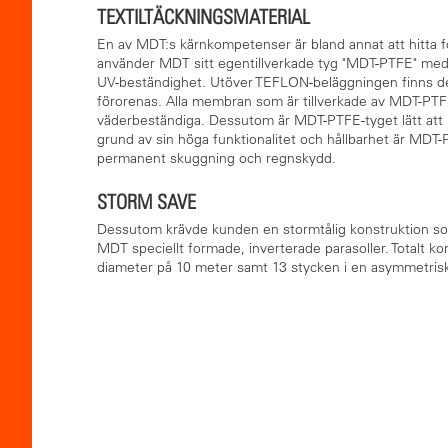
TEXTILTÄCKNINGSMATERIAL
En av MDT:s kärnkompetenser är bland annat att hitta f
använder MDT sitt egentillverkade tyg "MDT-PTFE" med 
UV-beständighet. Utöver TEFLON-beläggningen finns des
förorenas. Alla membran som är tillverkade av MDT-PTFE
väderbeständiga. Dessutom är MDT-PTFE-tyget lätt att 
grund av sin höga funktionalitet och hållbarhet är MDT-PT
permanent skuggning och regnskydd.
STORM SAVE
Dessutom krävde kunden en stormtålig konstruktion som
MDT speciellt formade, inverterade parasoller. Totalt 
diameter på 10 meter samt 13 stycken i en asymmetrisk