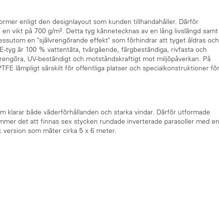
ormer enligt den designlayout som kunden tillhandahåller. Därför
en vikt på 700 g/m². Detta tyg kännetecknas av en lång livslängd samt
sutom en "självrengörande effekt" som förhindrar att tyget åldras och
-tyg är 100 % vattentäta, tvärgående, färgbeständiga, rivfasta och
rengöra, UV-beständigt och motståndskraftigt mot miljöpåverkan. På
FE lämpligt särskilt för offentliga platser och specialkonstruktioner fö
 klarar både väderförhållanden och starka vindar. Därför utformade
kommer det att finnas sex stycken rundade inverterade parasoller med e
 version som mäter cirka 5 x 6 meter.