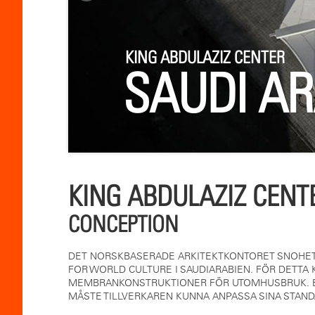
KING ABDULAZIZ CENTER
SAUDI AR
KING ABDULAZIZ CENT
CONCEPTION
DET NORSKBASERADE ARKITEKTKONTORET SNOHET
FOR WORLD CULTURE I SAUDIARABIEN. FÖR DETTA
MEMBRANKONSTRUKTIONER FÖR UTOMHUSBRUK. E
MÅSTE TILLVERKAREN KUNNA ANPASSA SINA STA