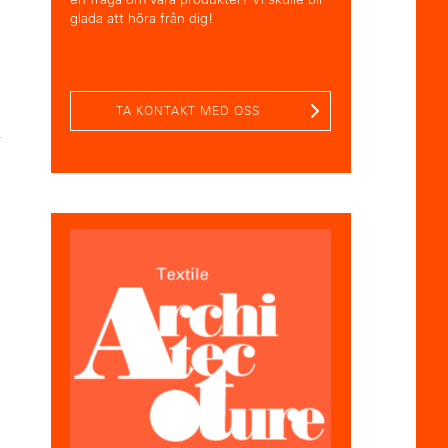
glada att höra från dig!
TA KONTAKT MED OSS
r
n