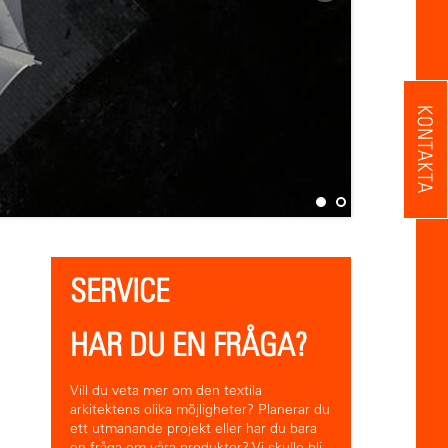
KONTAKTA
SERVICE
HAR DU EN FRÅGA?
Vill du veta mer om den textila
arkitektens olika möjligheter? Planerar du
ett utmanande projekt eller har du bara
en fråga om våra produkter? Vi skulle bli