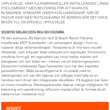
UPPLEVELSE. VÅRA TULPANPARASOLLER INSTALLERADES LÄNGS
POOLOMRÅDET MED BELYSNING FÖR ATT SKAPA EN
BLÄNDANDE ATMOSFÄR UNDER KVÄLLSMIDDAGAR. NÄR DE
PASSAR IHOP MED TEXTILDUKARNA PÅ BORDEN GÖR DET VARJE
BESÖK TILL EN SPECIELL UPPLEVELSE.
SOLSKYDD MELLAN COSTA RICA OCH COLOMBIA
På den exklusiva JW Marriott Golf & Beach Resort Panama
installerade MDT 8 parasoller i en extravagant design i form av
tulpaner längs vattenlandskapet. Parasollerna är inte bara visuellt
tilltalande, utan erbjuder både solskydd och regnskydd. Strukturens
omvända form gör att regnvatten kan rinna mellan masten och
plexiglaset och kan ledas ner i marken via ett dräneringssystem.
Dessutom installerades Type-T-parasoller som har den klassiska
parasollformen. Båda parasolltyperna är utrustade med en
teleskopmast och kan lätt öppnas och stängas med hjälp av en
handvev som driver den integrerade växellådan. På begäran kan även
en motor installeras. Teleskopparasollet öppnar många möjligheter för
belysning och uppvärmning, eftersom mastprofilen är formad så att
kablarna kan installeras inuti.
SERVICE