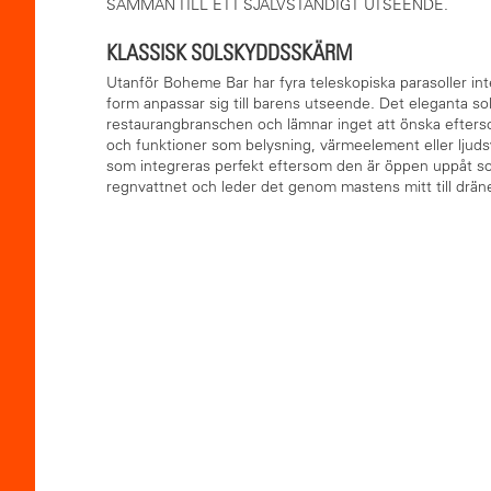
SAMMAN TILL ETT SJÄLVSTÄNDIGT UTSEENDE.
KLASSISK SOLSKYDDSSKÄRM
Utanför Boheme Bar har fyra teleskopiska parasoller int
form anpassar sig till barens utseende. Det eleganta s
restaurangbranschen och lämnar inget att önska efterso
och funktioner som belysning, värmeelement eller ljud
som integreras perfekt eftersom den är öppen uppåt so
regnvattnet och leder det genom mastens mitt till drä