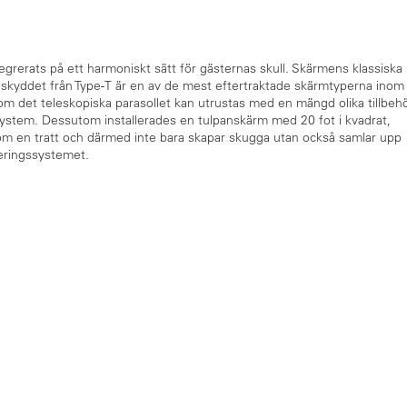
egrerats på ett harmoniskt sätt för gästernas skull. Skärmens klassiska
olskyddet från Type-T är en av de mest eftertraktade skärmtyperna inom
m det teleskopiska parasollet kan utrustas med en mängd olika tillbeh
system. Dessutom installerades en tulpanskärm med 20 fot i kvadrat,
m en tratt och därmed inte bara skapar skugga utan också samlar upp
neringssystemet.