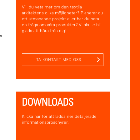
Vill du veta mer om den textila
arkitektens olika möjligheter? Planerar du
ett utmanande projekt eller har du bara
en fråga om våra produkter? Vi skulle bli
glada att höra från dig!
ör
TA KONTAKT MED OSS
DOWNLOADS
Klicka här för att ladda ner detaljerade
informationsbroschyrer.