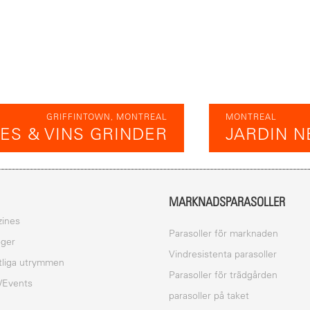
GRIFFINTOWN, MONTREAL
MONTREAL
ES & VINS GRINDER
JARDIN 
MARKNADSPARASOLLER
ines
Parasoller för marknaden
oger
Vindresistenta parasoller
tliga utrymmen
Parasoller för trädgården
/Events
parasoller på taket