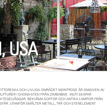
, USA
PITTORESKA OCH LIVLIGA OMRÅDET MONTROSE ÄR OMGIVEN AV
LPTURER I SHONA-STEN FRÅN ZIMBABWE. INUTI SKAPAR
GA TEGELVÄGGAR, BEKVÄMA SOFFOR OCH ANTIKA LAMPOR FRÅN
OSFÄR. UTANFÖR SMÄLTER METALL, TRÄ OCH STENELEMENT