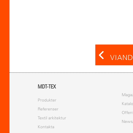
VIAND
MDT-TEX
Magaz
Produkter
Katal
Referenser
Offen
Textil arkitektur
News
Kontakta