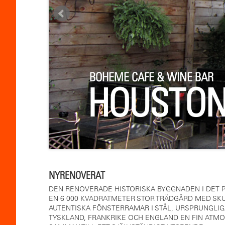
BOHEME CAFE & WINE BAR
HOUSTON
NYRENOVERAT
DEN RENOVERADE HISTORISKA BYGGNADEN I DET 
EN 6 000 KVADRATMETER STOR TRÄDGÅRD MED SKU
AUTENTISKA FÖNSTERRAMAR I STÅL, URSPRUNGLI
TYSKLAND, FRANKRIKE OCH ENGLAND EN FIN ATM