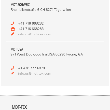
MDT SCHWEIZ
Rheinblickstraße 6 CH-8274 Tägerwilen
+41 716 668282
+41 716 668283
info.ch@mdt-tex.com
MDT USA
971 West Dogwood TrailUSA-30290 Tyrone, GA
+1 478 777 6379
info.us@mdt-tex.com
MDT-TEX