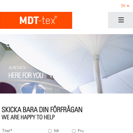
SV
KONTAKTA
HERE FOR YOU
SKICKA BARA DIN FÖRFRÅGAN
WE ARE HAPPY TO HELP
Titel
Mr
Fru
*