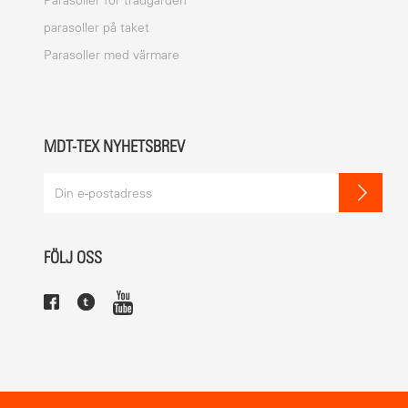
Parasoller för trädgården
parasoller på taket
Parasoller med värmare
MDT-TEX NYHETSBREV
FÖLJ OSS