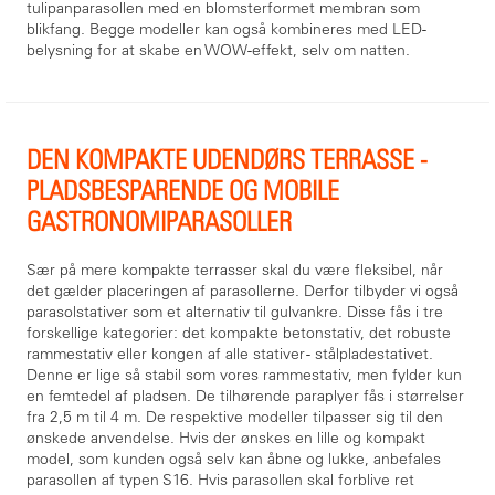
tulipanparasollen med en blomsterformet membran som
blikfang. Begge modeller kan også kombineres med LED-
belysning for at skabe en WOW-effekt, selv om natten.
DEN KOMPAKTE UDENDØRS TERRASSE -
PLADSBESPARENDE OG MOBILE
GASTRONOMIPARASOLLER
Sær på mere kompakte terrasser skal du være fleksibel, når
det gælder placeringen af parasollerne. Derfor tilbyder vi også
parasolstativer som et alternativ til gulvankre. Disse fås i tre
forskellige kategorier: det kompakte betonstativ, det robuste
rammestativ eller kongen af alle stativer - stålpladestativet.
Denne er lige så stabil som vores rammestativ, men fylder kun
en femtedel af pladsen. De tilhørende paraplyer fås i størrelser
fra 2,5 m til 4 m. De respektive modeller tilpasser sig til den
ønskede anvendelse. Hvis der ønskes en lille og kompakt
model, som kunden også selv kan åbne og lukke, anbefales
parasollen af typen S16. Hvis parasollen skal forblive ret