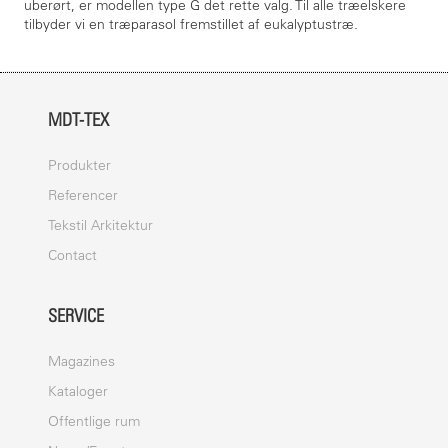
uberørt, er modellen type G det rette valg. Til alle træelskere
tilbyder vi en træparasol fremstillet af eukalyptustræ.
MDT-TEX
Produkter
Referencer
Tekstil Arkitektur
Contact
SERVICE
Magazines
Kataloger
Offentlige rum