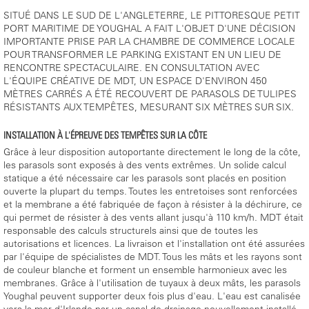
SITUÉ DANS LE SUD DE L'ANGLETERRE, LE PITTORESQUE PETIT
PORT MARITIME DE YOUGHAL A FAIT L'OBJET D'UNE DÉCISION
IMPORTANTE PRISE PAR LA CHAMBRE DE COMMERCE LOCALE
POUR TRANSFORMER LE PARKING EXISTANT EN UN LIEU DE
RENCONTRE SPECTACULAIRE. EN CONSULTATION AVEC
L'ÉQUIPE CRÉATIVE DE MDT, UN ESPACE D'ENVIRON 450
MÈTRES CARRÉS A ÉTÉ RECOUVERT DE PARASOLS DE TULIPES
RÉSISTANTS AUX TEMPÊTES, MESURANT SIX MÈTRES SUR SIX.
INSTALLATION À L'ÉPREUVE DES TEMPÊTES SUR LA CÔTE
Grâce à leur disposition autoportante directement le long de la côte,
les parasols sont exposés à des vents extrêmes. Un solide calcul
statique a été nécessaire car les parasols sont placés en position
ouverte la plupart du temps. Toutes les entretoises sont renforcées
et la membrane a été fabriquée de façon à résister à la déchirure, ce
qui permet de résister à des vents allant jusqu'à 110 km/h. MDT était
responsable des calculs structurels ainsi que de toutes les
autorisations et licences. La livraison et l'installation ont été assurées
par l'équipe de spécialistes de MDT. Tous les mâts et les rayons sont
de couleur blanche et forment un ensemble harmonieux avec les
membranes. Grâce à l'utilisation de tuyaux à deux mâts, les parasols
Youghal peuvent supporter deux fois plus d'eau. L'eau est canalisée