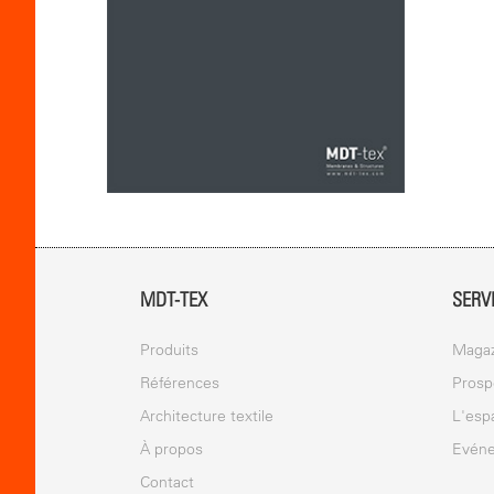
MDT-TEX
SERV
Produits
Magaz
Références
Prosp
Architecture textile
L'esp
À propos
Evén
Contact