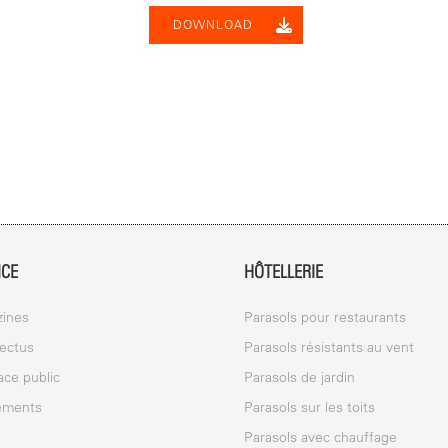
DOWNLOAD
ICE
HÔTELLERIE
ines
Parasols pour restaurants
ectus
Parasols résistants au vent
ace public
Parasols de jardin
ements
Parasols sur les toits
Parasols avec chauffage