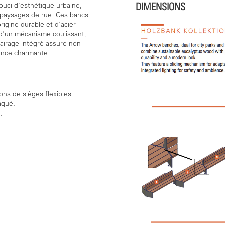
DIMENSIONS
ouci d'esthétique urbaine,
s paysages de rue. Ces bancs
igine durable et d'acier
s d'un mécanisme coulissant,
lairage intégré assure non
ance charmante.
ns de sièges flexibles.
aqué.
.