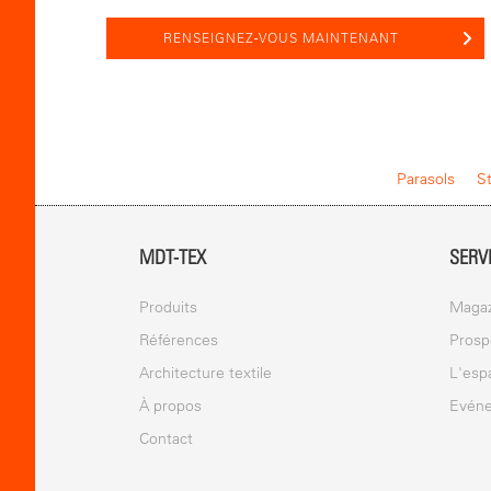
RENSEIGNEZ-VOUS MAINTENANT
Parasols
S
MDT-TEX
SERV
Produits
Magaz
Références
Prosp
Architecture textile
L'esp
À propos
Evén
Contact