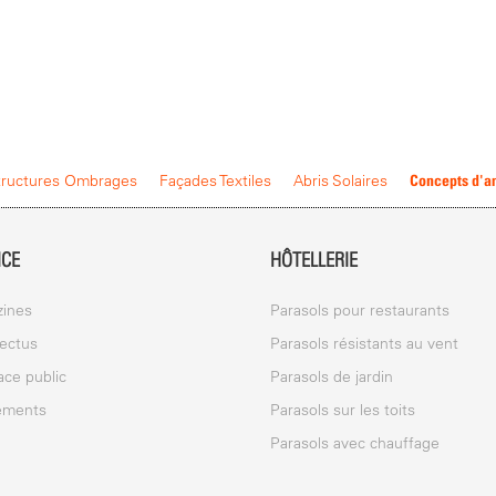
Concepts d'
tructures Ombrages
Façades Textiles
Abris Solaires
ICE
HÔTELLERIE
ines
Parasols pour restaurants
ectus
Parasols résistants au vent
ace public
Parasols de jardin
ements
Parasols sur les toits
Parasols avec chauffage