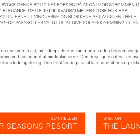
AT BYGGE DENNE BOLIG I ET FORSØG PÅ AT GÅ IMOD STRØMMEN 
 ELEGANCE. DETTE 10.500 KVADRATMETER STORE HUS HAR
GLINJERNE TIL VINDUERNE OG BLOKKENE AF KALKSTEN I HELE
AGEDE PARASOLLER VALGT TIL AT GIVE SOLAFSKÆRMNING TIL EN
en en ubekvem mast, så siddepladserne kan ændres uden begrænsninge
omis med udseendet af siddepladserne. Den drejelige mast har en ova
arasollens ledningsføring. Den fritstående parasol kan nemt åbnes og lukk
SEYCHELLEN
BRIXTON
R SEASONS RESORT
THE LAU