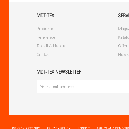
MDT-TEX
SERV
Produkter
Magaz
Referencer
Katal
Tekstil Arkitektur
Offen
Contact
News
MDT-TEX NEWSLETTER
PRIVACY SETTINGS
PRIVACY POLICY
IMPRINT
TERMS AND CONDITI