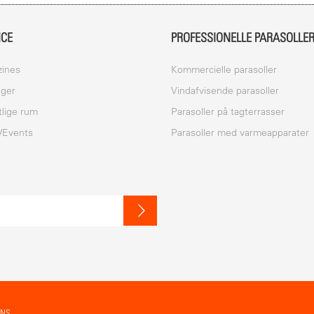
ICE
PROFESSIONELLE PARASOLLE
ines
Kommercielle parasoller
oger
Vindafvisende parasoller
tlige rum
Parasoller på tagterrasser
/Events
Parasoller med varmeapparater
ONS