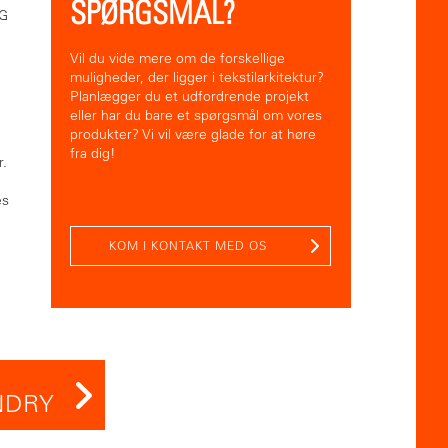
SPØRGSMÅL?
OG
Vil du vide mere om de forskellige
muligheder, der ligger i tekstilarkitektur?
Planlægger du et udfordrende projekt
eller har du bare et spørgsmål om vores
produkter? Vi vil være glade for at høre
fra dig!
r.
l
es
KOM I KONTAKT MED OS
NDRY