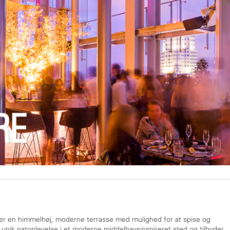
RE
der en himmelhøj, moderne terrasse med mulighed for at spise og
 unik natoplevelse i et moderne middelhavsinspireret sted og tilbyder