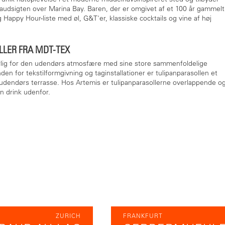
udsigten over Marina Bay. Baren, der er omgivet af et 100 år gammelt
 Happy Hour-liste med øl, G&T'er, klassiske cocktails og vine af høj
LLER FRA MDT-TEX
arlig for den udendørs atmosfære med sine store sammenfoldelige
en for tekstilformgivning og taginstallationer er tulipanparasollen et
udendørs terrasse. Hos Artemis er tulipanparasollerne overlappende o
en drink udenfor.
ZURICH
FRANKFURT