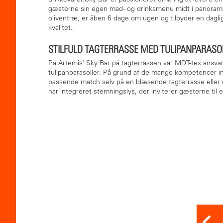
gæsterne sin egen mad- og drinksmenu midt i panorama
oliventræ, er åben 6 dage om ugen og tilbyder en daglig
kvalitet.
STILFULD TAGTERRASSE MED TULIPANPARASO
På Artemis' Sky Bar på tagterrassen var MDT-tex ansv
tulipanparasoller. På grund af de mange kompetencer ind
passende match selv på en blæsende tagterrasse eller 
har integreret stemningslys, der inviterer gæsterne til 