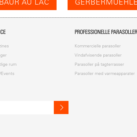
BAUR AU LAC
GERBERMUEHL
ICE
PROFESSIONELLE PARASOLLE
ines
Kommercielle parasoller
oger
Vindafvisende parasoller
tlige rum
Parasoller på tagterrasser
/Events
Parasoller med varmeapparater