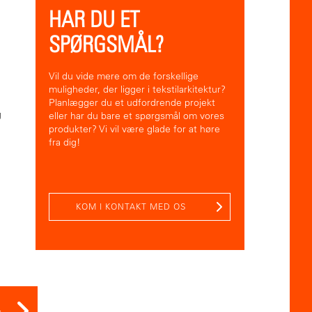
HAR DU ET
SPØRGSMÅL?
Vil du vide mere om de forskellige
muligheder, der ligger i tekstilarkitektur?
Planlægger du et udfordrende projekt
g
eller har du bare et spørgsmål om vores
produkter? Vi vil være glade for at høre
fra dig!
KOM I KONTAKT MED OS