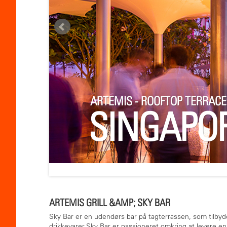
ARTEMIS - ROOFTOP TERRACE
SINGAPO
ARTEMIS GRILL &AMP; SKY BAR
Sky Bar er en udendørs bar på tagterrassen, som tilby
drikkevarer.Sky Bar er passioneret omkring at levere en