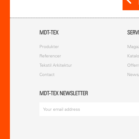
MDT-TEX
SERV
Produkter
Magaz
Referencer
Katal
Tekstil Arkitektur
Offen
Contact
News
MDT-TEX NEWSLETTER