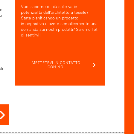
Vuoi saperne di più sulle varie
te
potenzialità dell'architettura tessile?
to
State pianificando un progetto
impegnativo o avete semplicemente una
domanda sui nostri prodotti? Saremo lieti
di sentirvi!
METTETEVI IN CONTATTO
CON NOI
li