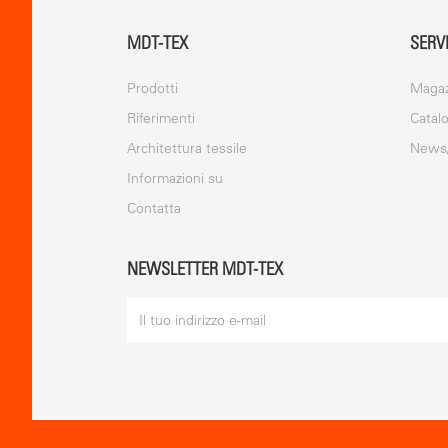
MDT-TEX
SERV
Prodotti
Magaz
Riferimenti
Catal
Architettura tessile
News
Informazioni su
Contatta
NEWSLETTER MDT-TEX