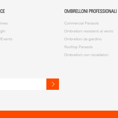
ICE
OMBRELLONI PROFESSIONALI
ines
Commercial Parasols
oghi
Ombrelloni resistenti al vento
/Events
Ombrelloni da giardino
Rooftop Parasols
Ombrelloni con riscaldatori