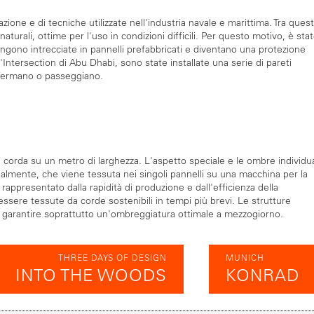
zione e di tecniche utilizzate nell'industria navale e marittima. Tra ques
aturali, ottime per l'uso in condizioni difficili. Per questo motivo, è sta
engono intrecciate in pannelli prefabbricati e diventano una protezione
ntersection di Abu Dhabi, sono state installate una serie di pareti
ffermano o passeggiano.
di corda su un metro di larghezza. L'aspetto speciale e le ombre individua
nalmente, che viene tessuta nei singoli pannelli su una macchina per la
 rappresentato dalla rapidità di produzione e dall'efficienza della
ssere tessute da corde sostenibili in tempi più brevi. Le strutture
a garantire soprattutto un'ombreggiatura ottimale a mezzogiorno.
THREE DAYS OF DESIGN
MUNICH
INTO THE WOODS
KONRAD