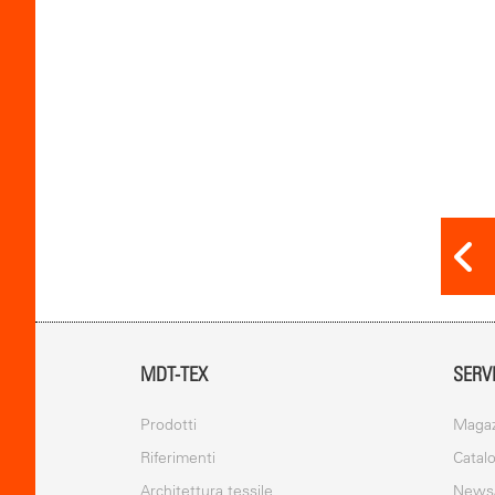
MDT-TEX
SERV
Prodotti
Magaz
Riferimenti
Catal
Architettura tessile
News