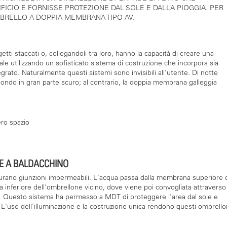
FICIO E FORNISSE PROTEZIONE DAL SOLE E DALLA PIOGGIA. PER
BRELLO A DOPPIA MEMBRANA TIPO AV.
ti staccati o, collegandoli tra loro, hanno la capacità di creare una
e utilizzando un sofisticato sistema di costruzione che incorpora sia
rato. Naturalmente questi sistemi sono invisibili all'utente. Di notte
fondo in gran parte scuro; al contrario, la doppia membrana galleggia
ero spazio
RE A BALDACCHINO
sicurano giunzioni impermeabili. L'acqua passa dalla membrana superiore 
nferiore dell'ombrellone vicino, dove viene poi convogliata attraverso 
. Questo sistema ha permesso a MDT di proteggere l'area dal sole e
. L'uso dell'illuminazione e la costruzione unica rendono questi ombrello