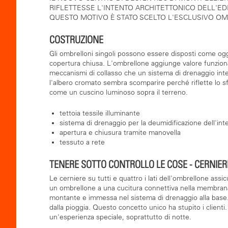
RIFLETTESSE L'INTENTO ARCHITETTONICO DELL'EDI
QUESTO MOTIVO È STATO SCELTO L'ESCLUSIVO OM
COSTRUZIONE
Gli ombrelloni singoli possono essere disposti come ogget
copertura chiusa. L'ombrellone aggiunge valore funzional
meccanismi di collasso che un sistema di drenaggio integ
l'albero cromato sembra scomparire perché riflette lo s
come un cuscino luminoso sopra il terreno.
tettoia tessile illuminante
sistema di drenaggio per la deumidificazione dell'int
apertura e chiusura tramite manovella
tessuto a rete
TENERE SOTTO CONTROLLO LE COSE - CERNIE
Le cerniere su tutti e quattro i lati dell'ombrellone as
un ombrellone a una cucitura connettiva nella membrana i
montante e immessa nel sistema di drenaggio alla base
dalla pioggia. Questo concetto unico ha stupito i clienti
un'esperienza speciale, soprattutto di notte.