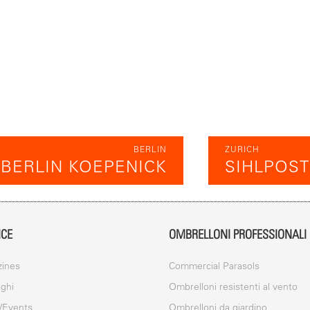
BERLIN
ZURICH
BERLIN KOEPENICK
SIHLPOST
ICE
OMBRELLONI PROFESSIONALI
ines
Commercial Parasols
oghi
Ombrelloni resistenti al vento
/Events
Ombrelloni da giardino