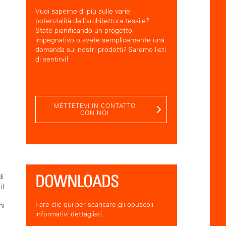
Vuoi saperne di più sulle varie
potenzialità dell'architettura tessile?
State pianificando un progetto
impegnativo o avete semplicemente una
domanda sui nostri prodotti? Saremo lieti
di sentirvi!
METTETEVI IN CONTATTO
CON NOI
DOWNLOADS
di
il
Fare clic qui per scaricare gli opuscoli
ni
informativi dettagliati.