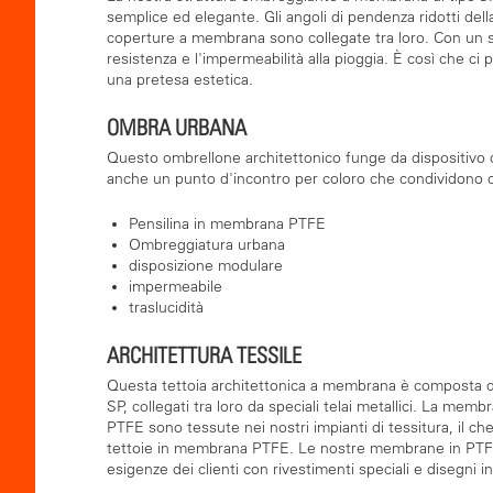
semplice ed elegante. Gli angoli di pendenza ridotti d
coperture a membrana sono collegate tra loro. Con un s
resistenza e l'impermeabilità alla pioggia. È così che c
una pretesa estetica.
OMBRA URBANA
Questo ombrellone architettonico funge da dispositivo 
anche un punto d'incontro per coloro che condividono co
Pensilina in membrana PTFE
Ombreggiatura urbana
disposizione modulare
impermeabile
traslucidità
ARCHITETTURA TESSILE
Questa tettoia architettonica a membrana è composta d
SP, collegati tra loro da speciali telai metallici. La m
PTFE sono tessute nei nostri impianti di tessitura, il c
tettoie in membrana PTFE. Le nostre membrane in PTFE p
esigenze dei clienti con rivestimenti speciali e disegni i