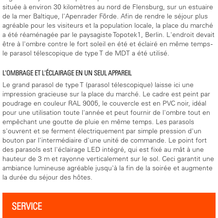
située à environ 30 kilomètres au nord de Flensburg, sur un estuaire
de la mer Baltique, l'Apenrader Förde. Afin de rendre le séjour plus
agréable pour les visiteurs et la population locale, la place du marché
a été réaménagée par le paysagiste Topotek1, Berlin. L'endroit devait
être à l'ombre contre le fort soleil en été et éclairé en même temps -
le parasol télescopique de type T de MDT a été utilisé.
L'OMBRAGE ET L'ÉCLAIRAGE EN UN SEUL APPAREIL
Le grand parasol de type T (parasol télescopique) laisse ici une
impression gracieuse sur la place du marché. Le cadre est peint par
poudrage en couleur RAL 9005, le couvercle est en PVC noir, idéal
pour une utilisation toute l'année et peut fournir de l'ombre tout en
empêchant une goutte de pluie en même temps. Les parasols
s'ouvrent et se ferment électriquement par simple pression d'un
bouton par l'intermédiaire d'une unité de commande. Le point fort
des parasols est l'éclairage LED intégré, qui est fixé au mât à une
hauteur de 3 m et rayonne verticalement sur le sol. Ceci garantit une
ambiance lumineuse agréable jusqu'à la fin de la soirée et augmente
la durée du séjour des hôtes.
SERVICE