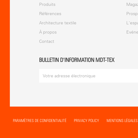
Produits
Magaz
Références
Prosp
Architecture textile
L'esp
À propos
Evén
Contact
BULLETIN D'INFORMATION MDT-TEX
PARAMÈTRES DE CONFIDENTIALITÉ
PRIVACY POLICY
MENTIONS LÉGALES