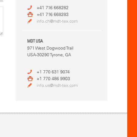
+41 716 668282
+41 716 668283
info.ch@mdt-tex.com
MDT USA
971 West Dogwood Trail
USA-30290 Tyrone, GA
+1 770 631 9074
+1 770 486 9903
info.us@mdt-tex.com