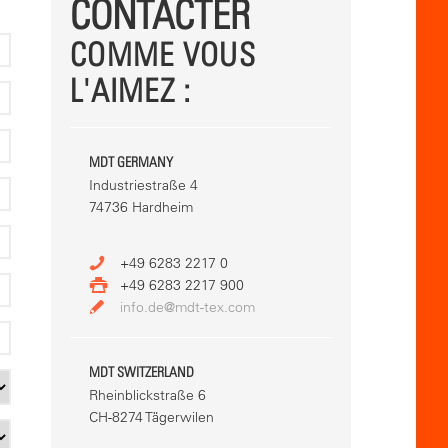
CONTACTER
COMME VOUS
L'AIMEZ :
MDT GERMANY
Industriestraße 4
74736 Hardheim
+49 6283 2217 0
+49 6283 2217 900
info.de@mdt-tex.com
MDT SWITZERLAND
Rheinblickstraße 6
CH-8274 Tägerwilen