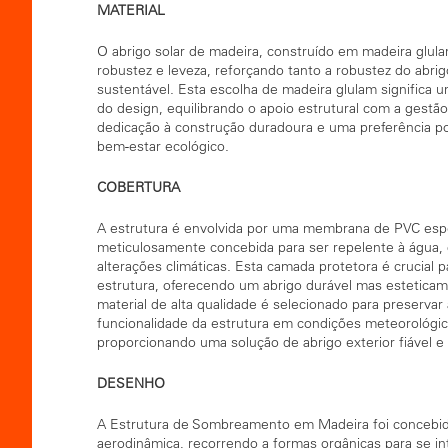
MATERIAL
O abrigo solar de madeira, construído em madeira glula
robustez e leveza, reforçando tanto a robustez do abrig
sustentável. Esta escolha de madeira glulam significa
do design, equilibrando o apoio estrutural com a gest
dedicação à construção duradoura e uma preferência po
bem-estar ecológico.
COBERTURA
A estrutura é envolvida por uma membrana de PVC esp
meticulosamente concebida para ser repelente à água, g
alterações climáticas. Esta camada protetora é crucial 
estrutura, oferecendo um abrigo durável mas esteticam
material de alta qualidade é selecionado para preservar 
funcionalidade da estrutura em condições meteorológica
proporcionando uma solução de abrigo exterior fiável e
DESENHO
A Estrutura de Sombreamento em Madeira foi concebid
aerodinâmica, recorrendo a formas orgânicas para se i