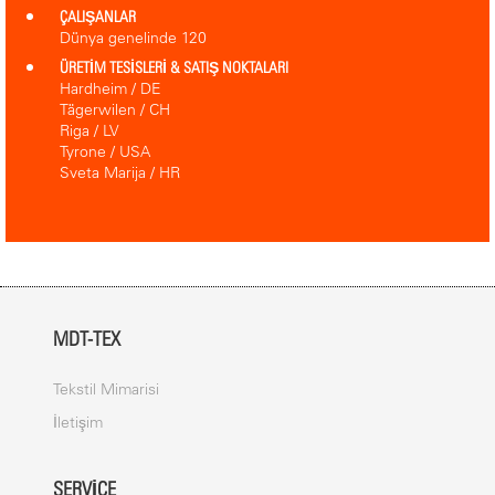
ÇALIŞANLAR
Dünya genelinde 120
ÜRETİM TESİSLERİ & SATIŞ NOKTALARI
Hardheim / DE
Tägerwilen / CH
Riga / LV
Tyrone / USA
Sveta Marija / HR
MDT-TEX
Tekstil Mimarisi
İletişim
SERVICE