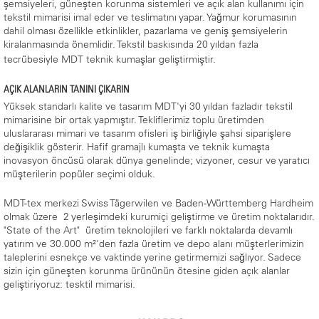
şemsiyeleri, güneşten korunma sistemleri ve açık alan kullanımı için
tekstil mimarisi imal eder ve teslimatını yapar. Yağmur korumasının
dahil olması özellikle etkinlikler, pazarlama ve geniş şemsiyelerin
kiralanmasında önemlidir. Tekstil baskısında 20 yıldan fazla
tecrübesiyle MDT teknik kumaşlar geliştirmiştir.
AÇIK ALANLARIN TANINI ÇIKARIN
Yüksek standarlı kalite ve tasarım MDT'yi 30 yıldan fazladır tekstil
mimarisine bir ortak yapmıştır. Tekliflerimiz toplu üretimden
uluslararası mimari ve tasarım ofisleri iş birliğiyle şahsi siparişlere
değişiklik gösterir. Hafif gramajlı kumaşta ve teknik kumaşta
inovasyon öncüsü olarak dünya genelinde; vizyoner, cesur ve yaratıcı
müşterilerin popüler seçimi olduk.
MDT-tex merkezi Swiss Tägerwilen ve Baden-Württemberg Hardheim
olmak üzere 2 yerleşimdeki kurumiçi geliştirme ve üretim noktalarıdır.
"State of the Art" üretim teknolojileri ve farklı noktalarda devamlı
yatırım ve 30.000 m²'den fazla üretim ve depo alanı müşterlerimizin
taleplerini esnekçe ve vaktinde yerine getirmemizi sağlıyor. Sadece
sizin için güneşten korunma ürününün ötesine giden açık alanlar
geliştiriyoruz: tesktil mimarisi.