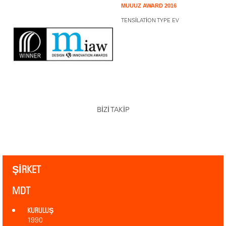
MUUUZ AWARD 2016
TENSILATION TYPE EV
BİZİ TAKİP
ŞIRKET
MDT
KURULUŞ
1990