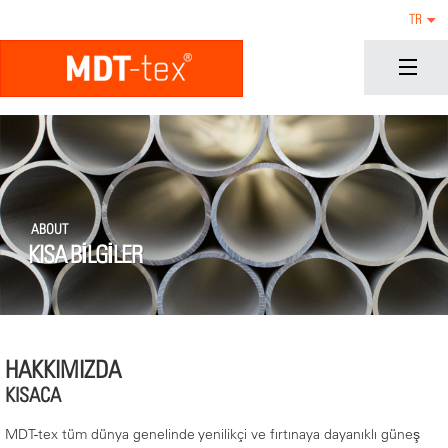
TR
ABOUT
KISA BILGILER
HAKKIMIZDA
KISACA
MDT-tex tüm dünya genelinde yenilikçi ve fırtınaya dayanıklı güneş