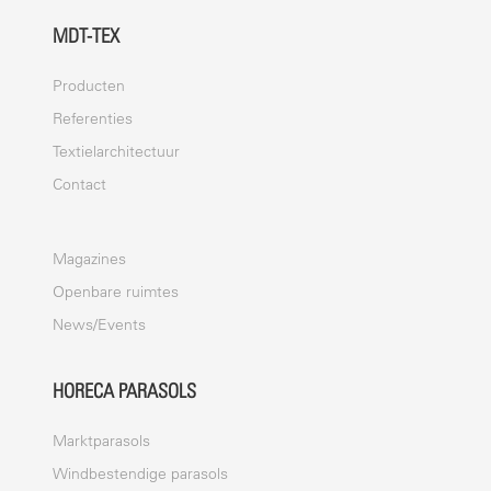
PRINTING
MDT-TEX
Digitale druk
Producten
Zeefdruk
Referenties
Dispersie kleurstof print
Textielarchitectuur
Contact
Magazines
Openbare ruimtes
News/Events
HORECA PARASOLS
Marktparasols
Windbestendige parasols