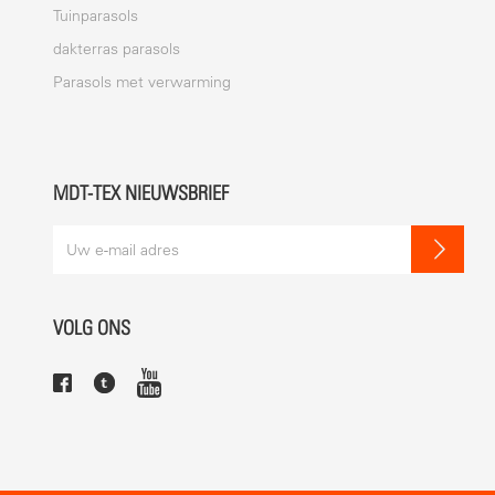
Tuinparasols
dakterras parasols
Parasols met verwarming
MDT-TEX NIEUWSBRIEF
VOLG ONS